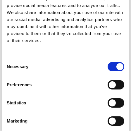
provide social media features and to analyse our traffic.
We also share information about your use of our site with
Nimi*
our social media, advertising and analytics partners who
may combine it with other information that you’ve
provided to them or that they’ve collected from your use
Sähköposti*
of their services.
Consent
Lähetä kommentti
Necessary
Selection
Preferences
Kommentit (
0
)
Statistics
Ei kommentteja
Marketing