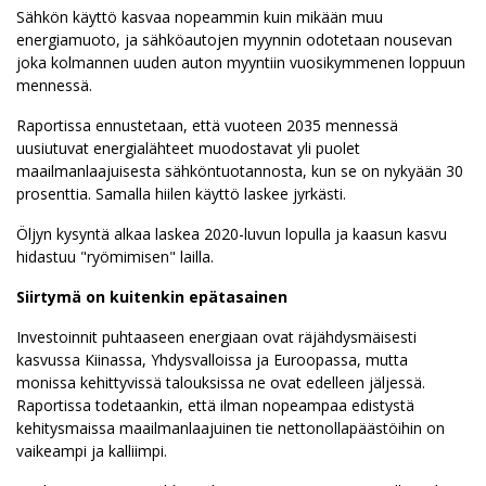
Sähkön käyttö kasvaa nopeammin kuin mikään muu
energiamuoto, ja sähköautojen myynnin odotetaan nousevan
joka kolmannen uuden auton myyntiin vuosikymmenen loppuun
mennessä.
Raportissa ennustetaan, että vuoteen 2035 mennessä
uusiutuvat energialähteet muodostavat yli puolet
maailmanlaajuisesta sähköntuotannosta, kun se on nykyään 30
prosenttia. Samalla hiilen käyttö laskee jyrkästi.
Öljyn kysyntä alkaa laskea 2020-luvun lopulla ja kaasun kasvu
hidastuu "ryömimisen" lailla.
Siirtymä on kuitenkin epätasainen
Investoinnit puhtaaseen energiaan ovat räjähdysmäisesti
kasvussa Kiinassa, Yhdysvalloissa ja Euroopassa, mutta
monissa kehittyvissä talouksissa ne ovat edelleen jäljessä.
Raportissa todetaankin, että ilman nopeampaa edistystä
kehitysmaissa maailmanlaajuinen tie nettonollapäästöihin on
vaikeampi ja kalliimpi.