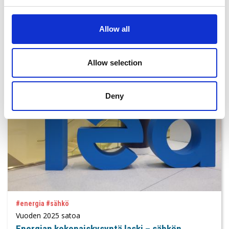
Aiheeseen liittyvät
Allow all
Allow selection
Deny
#energia #sähkö
Vuoden 2025 satoa
Energian kokonaiskysyntä laski – sähkön