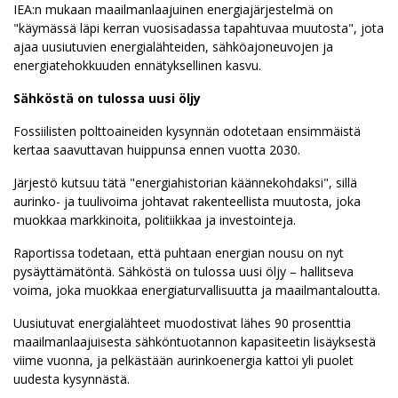
IEA:n mukaan maailmanlaajuinen energiajärjestelmä on
"käymässä läpi kerran vuosisadassa tapahtuvaa muutosta", jota
ajaa uusiutuvien energialähteiden, sähköajoneuvojen ja
energiatehokkuuden ennätyksellinen kasvu.
Sähköstä on tulossa uusi öljy
Fossiilisten polttoaineiden kysynnän odotetaan ensimmäistä
kertaa saavuttavan huippunsa ennen vuotta 2030.
Järjestö kutsuu tätä "energiahistorian käännekohdaksi", sillä
aurinko- ja tuulivoima johtavat rakenteellista muutosta, joka
muokkaa markkinoita, politiikkaa ja investointeja.
Raportissa todetaan, että puhtaan energian nousu on nyt
pysäyttämätöntä. Sähköstä on tulossa uusi öljy – hallitseva
voima, joka muokkaa energiaturvallisuutta ja maailmantaloutta.
Uusiutuvat energialähteet muodostivat lähes 90 prosenttia
maailmanlaajuisesta sähköntuotannon kapasiteetin lisäyksestä
viime vuonna, ja pelkästään aurinkoenergia kattoi yli puolet
uudesta kysynnästä.