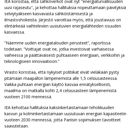
IEA korostaa, että sähköverkot ovat nyt "energiaturvallisuuden
uusi rajaseutu", ja kehottaa hallituksia nopeuttamaan päivityksiä
selviytyäkseen kasvavasta sähköistämisestä ja
ilmastoshokeista. Järjestö varoittaa myös, että joustavuus on
elintärkeää vaihtelevien uusiutuvien energialähteiden osuuden
kasvaessa.
”Näemme uuden energiatalouden perusteet”, raportissa
todetaan. ”Voittajat ovat ne, jotka investoivat varhaisessa
vaiheessa ja päättäväisesti puhtaaseen energiaan, verkkoihin ja
teknologiseen innovaatioon.”
Virasto korostaa, että nykyiset politiikat eivät vieläkään pysty
pitämään maapallon lämpenemistä alle 1,5 celsiusasteessa.
Vaikka puhtaan energian käyttö kasvaa ennätyksellisesti,
maailma on matkalla kohti 2,4 celsiusasteen lämpenemistä
vuoteen 2100 mennessä.
IEA kehottaa hallituksia kaksinkertaistamaan tehokkuuden
kasvun ja kolminkertaistamaan uusiutuvan energian kapasiteetin
vuoteen 2030 mennessä, jotta Pariisin sopimuksen tavoitteet
saavutetaan.