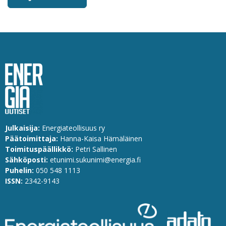
Julkaisija:
Energiateollisuus ry
Päätoimittaja:
Hanna-Kaisa Hämäläinen
Toimituspäällikkö:
Petri Sallinen
Sähköposti:
etunimi.sukunimi@energia.fi
Puhelin:
0
50 548 1113
ISSN:
2342-9143