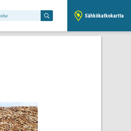
Sähkökatkokartta