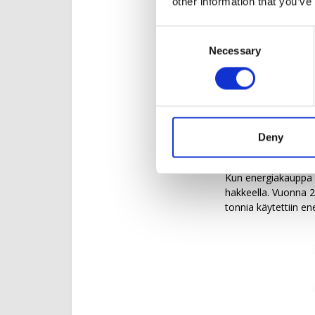
other information that you’ve
Metsiä ei kasvateta
metsäteollisuuden s
Consent
metsänharvennuksest
Necessary
Selection
Metsähaketta myös 
energiateollisuus. 
Tuontihakkeesta no
lähinnä kaukolämm
Tuonnista suurin osa
Deny
haketta. Loput hanki
Kun energiakauppa V
hakkeella. Vuonna 2
tonnia käytettiin e