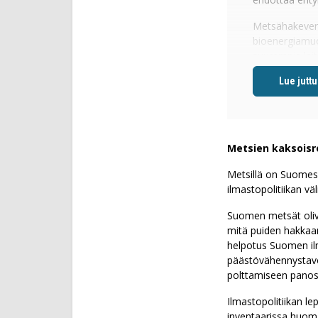
Metsähakevero 
bioenergiamuod
suurempia lait
Metsähakkeen k
70 miljoonan 
Kaikenlaiselle
kaukolämmön hi
Metsien kaksoisro
mietintämyssys
ehdotettu ver
Metsillä on Suomes
ilmastopolitiikan vä
Selvitys arvio
lämpöpumppuje
Suomen metsät oliva
mitä puiden hakkaami
— Pakottava ve
helpotus Suomen il
selvitys toteaa
päästövähennystavoit
polttamiseen panos
Vuonna 2024 t
Hakkuutähteid
Ilmastopolitiikan l
”hieman”.
inventaarissa huoma