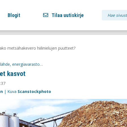
Blogit
Tilaa uutiskirje
ako metsähakevero hiilinielujen puutteet?
nelähde, energiavarasto…
et kasvot
:37
en
| Kuva
Scanstockphoto