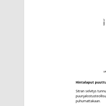
Hintalaput puutt
Sitran selvitys tunn
puunjalostusteollis
puhumattakaan.