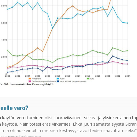
elle vero?
äytön verottaminen olisi suoraviivainen, selkeä ja yksinkertainen tapa
äyttöä. Näin totesi eräs virkamies. Ehkä juuri samasta syystä Sitran
in ja ohjauskeinoihin metsien kestävyystavoitteiden saavuttamiseksi” 
yistä metsähakeveroa.