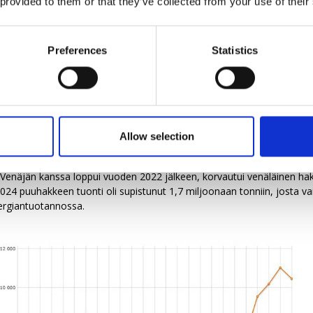
 provided to them or that they’ve collected from your use of their
 poltettavaksi. Suurin osa energiantuotannossa käytetystä energiapu
ivuvirtoja — jalostukseen kelpaamatonta jätettä, hakkuutähteitä ja
a syntyviä jakeita.
Preferences
Statistics
tuodaan Suomeen. Osan tuontihakkeesta käyttää paperiteollisuus, 
Tuonnin huippuvuosina 2021 ja 2022 metsähaketta tuotiin 4,4 miljoona
in 2,5 miljoonaa kuutiota päätyi molempina vuosina energiateollisu
ön tuotantoon.
 oli peräisin Venäjältä. Vuonna 2020 Venäjältä tuotiin peräti 3,6 milj
Allow selection
ttiin Itämeren alueelta.
enäjän kanssa loppui vuoden 2022 jälkeen, korvautui venäläinen hak
024 puuhakkeen tuonti oli supistunut 1,7 miljoonaan tonniin, josta va
nergiantuotannossa.