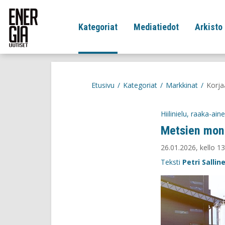
Kategoriat
Mediatiedot
Arkisto
Etusivu
/
Kategoriat
/
Markkinat
/
Korja
Hiilinielu, raaka-ai
Metsien mon
26.01.2026, kello 13
Teksti
Petri Sallin