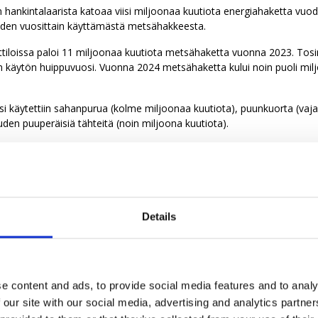
n hankintalaarista katoaa viisi miljoonaa kuutiota energiahaketta vu
iden vuosittain käyttämästä metsähakkeesta.
ttiloissa paloi 11 miljoonaa kuutiota metsähaketta vuonna 2023. Tosi
 käytön huippuvuosi. Vuonna 2024 metsähaketta kului noin puoli mil
i käytettiin sahanpurua (kolme miljoonaa kuutiota), puunkuorta (vaja
uuden puuperäisiä tähteitä (noin miljoona kuutiota).
oi, että energiantuotannossa rankapuu käyttö vähenisi noin 18 prosentil
ytöstä, jos tutkijoiden ehdotukset toteutuisivat.
etaan kaukolämpöä ja sähköä. Viime vuonna energiapuun osuus kau
rosenttia. Lämpökeskuksissa ja CHP-laitoksissa poltetulla energiapuul
Details
 kaukolämpöä.
ilastot eivät erittele energiapuun osuutta, vaan polttoaineluokituks
hin. Sähköntuotannossa energiapuun osuus biomassoista oli arvioide
onna.
e content and ads, to provide social media features and to analy
ta tulee?
 our site with our social media, advertising and analytics partn