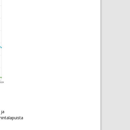
 ja
hintalapuista