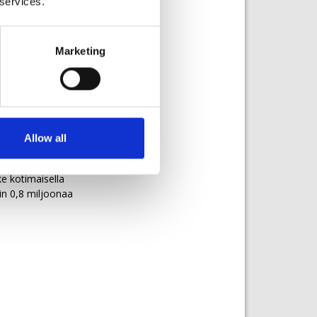
 services.
usta on
Marketing
osan
a kuutiota.
uden käyttöön —
oonaa kuutiota
Allow all
e kotimaisella
in 0,8 miljoonaa