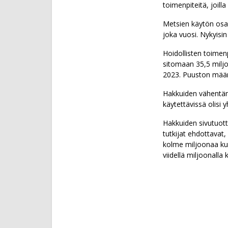
toimenpiteitä, joill
Metsien käytön osalt
joka vuosi. Nykyisi
Hoidollisten toime
sitomaan 35,5 miljo
2023. Puuston määrä
Hakkuiden vähentämi
käytettävissä olisi
Hakkuiden sivutuott
tutkijat ehdottavat,
kolme miljoonaa kuu
viidellä miljoonalla k