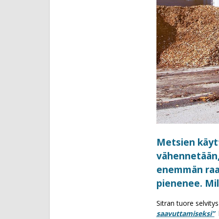
Metsien käytt
vähennetään, k
enemmän raaka
pienenee. Mill
Sitran tuore selvity
saavuttamiseksi”
l