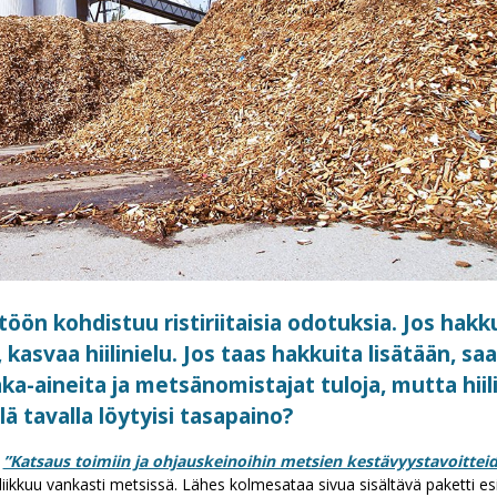
öön kohdistuu ristiriitaisia odotuksia. Jos hakk
asvaa hiilinielu. Jos taas hakkuita lisätään, saa
-aineita ja metsänomistajat tuloja, mutta hiili
ä tavalla löytyisi tasapaino?
s
”Katsaus toimiin ja ohjauskeinoihin metsien kestävyystavoittei
iikkuu vankasti metsissä. Lähes kolmesataa sivua sisältävä paketti esit