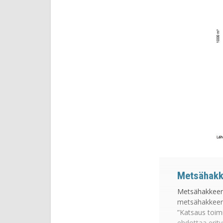
Metsähakke
Metsähakkeen k
metsähakkeen k
”Katsaus toimi
ehdottaa erit