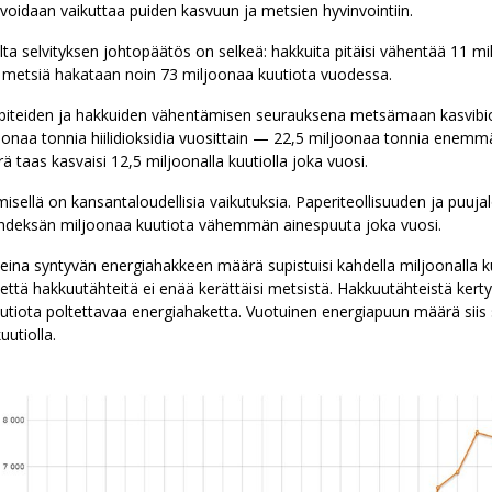
a voidaan vaikuttaa puiden kasvuun ja metsien hyvinvointiin.
a selvityksen johtopäätös on selkeä: hakkuita pitäisi vähentää 11 mil
n metsiä hakataan noin 73 miljoonaa kuutiota vuodessa.
npiteiden ja hakkuiden vähentämisen seurauksena metsämaan kasvibi
onaa tonnia hiilidioksidia vuosittain — 22,5 miljoonaa tonnia enem
 taas kasvaisi 12,5 miljoonalla kuutiolla joka vuosi.
sellä on kansantaloudellisia vaikutuksia. Paperiteollisuuden ja puuja
 yhdeksän miljoonaa kuutiota vähemmän ainespuuta joka vuosi.
eina syntyvän energiahakkeen määrä supistuisi kahdella miljoonalla kuu
 että hakkuutähteitä ei enää kerättäisi metsistä. Hakkuutähteistä kerty
tiota poltettavaa energiahaketta. Vuotuinen energiapuun määrä siis 
uutiolla.