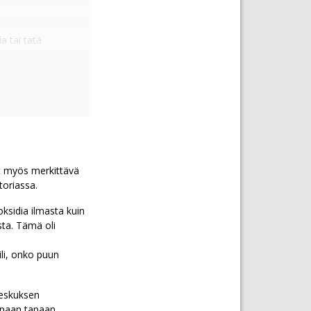
a tai tätä
sittain noin
nkin laskevat.
aisi
4. Tuolloin
ölle. Nyt
t myös merkittävä
toriassa.
attiloiden ja
ksidia ilmasta kuin
sta. Tämä oli
iittävä,
ili, onko puun
opäästöjä
keskuksen
mpaan tapaan.