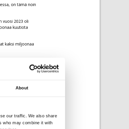
odessa, on tämä noin
n vuosi 2023 oli
joonaa kuutiota
at kaksi miljoonaa
la kiinteiden
kolämmön
la saatiin aikaiseksi
About
essa energiapuu
n mukaan 20
se our traffic. We also share
ers who may combine it with