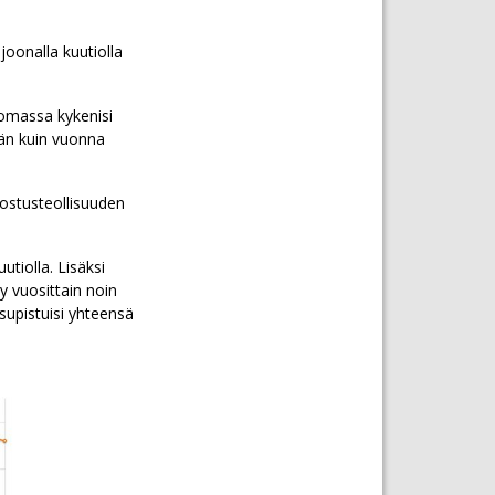
joonalla kuutiolla
omassa kykenisi
män kuin vuonna
lostusteollisuuden
tiolla. Lisäksi
y vuosittain noin
supistuisi yhteensä