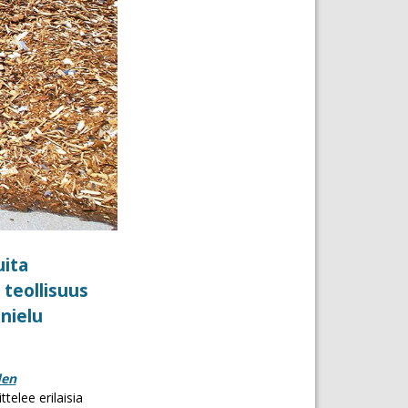
uita
 teollisuus
nielu
den
telee erilaisia