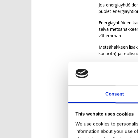
Jos energiayhtiöide
puolet energiayhtiö
Energiayhtiöiden ka
selvä metsähakkeen
vähemmän.
Metsähakkeen lisäks
kuutiota) ja teollis
Sitran selvitys arvi
puupolttoaineiden kä
Energiapuulla tuot
tuotannossa oli 29 p
Consent
10 terawattituntia
Sähköntuotannossa t
sisältyy biomassoi
This website uses cookies
prosenttia viime vu
We use cookies to personalis
Mistä metsähaket
information about your use of