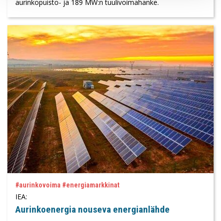
aurinkopuisto- ja 189 MW:n tuulivoimahanke.
#aurinkovoima #energiamarkkinat
IEA:
Aurinkoenergia nouseva energianlähde