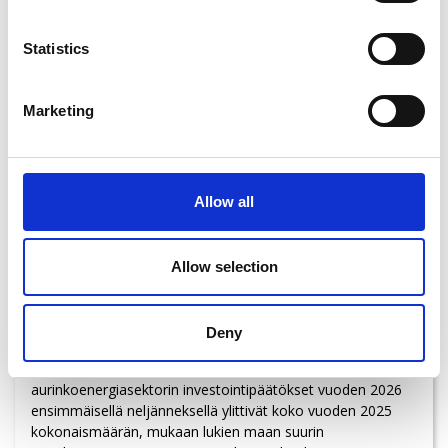
Statistics
Marketing
Allow all
#aurinkovoima #tuulivoima
Naapurimaassa:
Allow selection
Ruotsin uusiutuvan energian menot elpyvät
02.06.2026, kello 11:43
Deny
Akkujen varastointi laajenee, kun tuuli näyttää elpyvän
ensimmäisellä neljänneksellä. Ruotsin tuuli- ja
aurinkoenergiasektorin investointipäätökset vuoden 2026
ensimmäisellä neljänneksellä ylittivät koko vuoden 2025
kokonaismäärän, mukaan lukien maan suurin