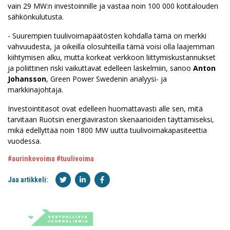
vain 29 MW:n investoinnille ja vastaa noin 100 000 kotitalouden
sähkönkulutusta.
- Suurempien tuulivoimapäätösten kohdalla tämä on merkki
vahvuudesta, ja oikeilla olosuhteilla tämä voisi olla laajemman
kiihtymisen alku, mutta korkeat verkkoon liittymiskustannukset
ja poliittinen riski vaikuttavat edelleen laskelmiin, sanoo
Anton
Johansson
, Green Power Swedenin analyysi- ja
markkinajohtaja.
Investointitasot ovat edelleen huomattavasti alle sen, mitä
tarvitaan Ruotsin energiaviraston skenaarioiden täyttämiseksi,
mikä edellyttää noin 1800 MW uutta tuulivoimakapasiteettia
vuodessa.
#aurinkovoima
#tuulivoima
Jaa artikkeli: