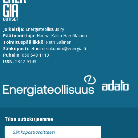
Julkaisija:
Energiateollisuus ry
Päätoimittaja:
Hanna-Kaisa Hämäläinen
Toimituspäällikkö:
Petri Sallinen
Sähköposti:
etunimi.sukunimi@energia.fi
Puhelin:
0
50 548 1113
ISSN:
2342-9143
Tilaa uutiskirjeemme