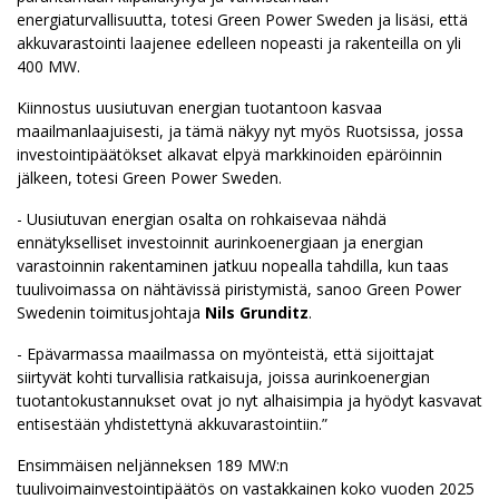
energiaturvallisuutta, totesi Green Power Sweden ja lisäsi, että
akkuvarastointi laajenee edelleen nopeasti ja rakenteilla on yli
400 MW.
Kiinnostus uusiutuvan energian tuotantoon kasvaa
maailmanlaajuisesti, ja tämä näkyy nyt myös Ruotsissa, jossa
investointipäätökset alkavat elpyä markkinoiden epäröinnin
jälkeen, totesi Green Power Sweden.
- Uusiutuvan energian osalta on rohkaisevaa nähdä
ennätykselliset investoinnit aurinkoenergiaan ja energian
varastoinnin rakentaminen jatkuu nopealla tahdilla, kun taas
tuulivoimassa on nähtävissä piristymistä, sanoo Green Power
Swedenin toimitusjohtaja
Nils Grunditz
.
- Epävarmassa maailmassa on myönteistä, että sijoittajat
siirtyvät kohti turvallisia ratkaisuja, joissa aurinkoenergian
tuotantokustannukset ovat jo nyt alhaisimpia ja hyödyt kasvavat
entisestään yhdistettynä akkuvarastointiin.”
Ensimmäisen neljänneksen 189 MW:n
tuulivoimainvestointipäätös on vastakkainen koko vuoden 2025