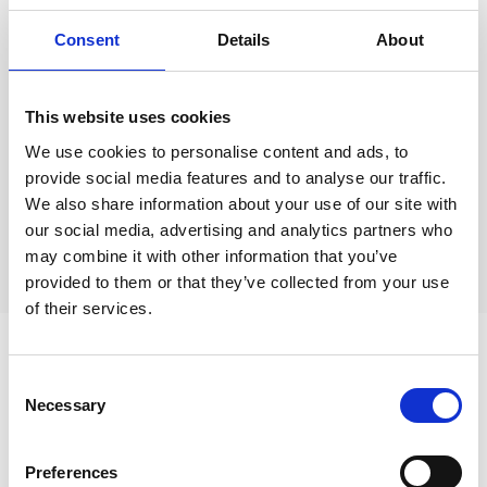
Consent
Details
About
Lähetä kommentti
This website uses cookies
We use cookies to personalise content and ads, to
Kommentit (
0
)
provide social media features and to analyse our traffic.
We also share information about your use of our site with
our social media, advertising and analytics partners who
Ei kommentteja
may combine it with other information that you’ve
provided to them or that they’ve collected from your use
of their services.
Aiheeseen liittyvät
Consent
Necessary
Selection
Preferences