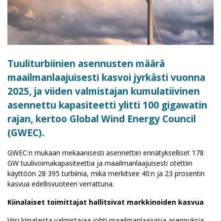
Tuuliturbiinien asennusten määrä
maailmanlaajuisesti kasvoi jyrkästi vuonna
2025, ja viiden valmistajan kumulatiivinen
asennettu kapasiteetti ylitti 100 gigawatin
rajan, kertoo Global Wind Energy Council
(GWEC).
GWEC:n mukaan mekaanisesti asennettiin ennätykselliset 178
GW tuulivoimakapasiteettia ja maailmanlaajuisesti otettiin
käyttöön 28 395 turbiinia, mikä merkitsee 40:n ja 23 prosentin
kasvua edellisvuoteen verrattuna.
Kiinalaiset toimittajat hallitsivat markkinoiden kasvua
Viisi kiinalaista valmistajaa johti maailmanlaajuisia asennuksia