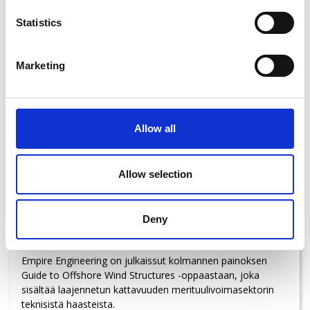
Statistics
Marketing
Allow all
Allow selection
#energia #sähköntuotanto #tuulivoima
Merituulivoimaoppaan päivitys:
Deny
Painos keskittyy syvemmän veden hankkeisiin
04.08.2026, kello 10:01
Empire Engineering on julkaissut kolmannen painoksen
Guide to Offshore Wind Structures -oppaastaan, joka
sisältää laajennetun kattavuuden merituulivoimasektorin
teknisistä haasteista.