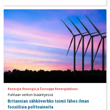
#energia #energia ja Eurooppa #energiatalous
Puhtaan verkon lisääntyessä
Britannian sähköverkko toimii lähes ilman
fossiilisia polttoaineita