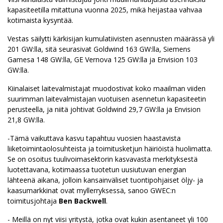
kapasiteetilla mitattuna vuonna 2025, mikä heijastaa vahvaa
kotimaista kysyntää.
Vestas säilytti kärkisijan kumulatiivisten asennusten määrässä yli
201 GW:lla, sitä seurasivat Goldwind 163 GW:lla, Siemens
Gamesa 148 GW:lla, GE Vernova 125 GW:lla ja Envision 103
GW:lla.
Kiinalaiset laitevalmistajat muodostivat koko maailman viiden
suurimman laitevalmistajan vuotuisen asennetun kapasiteetin
perusteella, ja niitä johtivat Goldwind 29,7 GW:lla ja Envision
21,8 GW:lla.
-Tämä vaikuttava kasvu tapahtuu vuosien haastavista
liiketoimintaolosuhteista ja toimitusketjun häiriöistä huolimatta.
Se on osoitus tuulivoimasektorin kasvavasta merkityksestä
luotettavana, kotimaassa tuotetun uusiutuvan energian
lähteenä aikana, jolloin kansainväliset tuontipohjaiset öljy- ja
kaasumarkkinat ovat myllerryksessä, sanoo GWEC:n
toimitusjohtaja
Ben Backwell
.
- Meillä on nyt viisi yritystä, jotka ovat kukin asentaneet yli 100