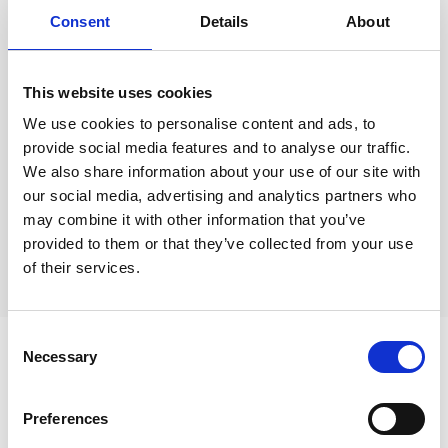
Sähköposti*
Consent
Details
About
This website uses cookies
Lähetä kommentti
We use cookies to personalise content and ads, to
provide social media features and to analyse our traffic.
We also share information about your use of our site with
Kommentit (
0
)
our social media, advertising and analytics partners who
may combine it with other information that you’ve
Ei kommentteja
provided to them or that they’ve collected from your use
of their services.
Consent
Aiheeseen liittyvät
Necessary
Selection
Preferences