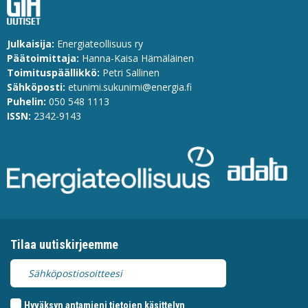
Julkaisija:
Energiateollisuus ry
Päätoimittaja:
Hanna-Kaisa Hämäläinen
Toimituspäällikkö:
Petri Sallinen
Sähköposti:
etunimi.sukunimi@energia.fi
Puhelin:
0
50 548 1113
ISSN:
2342-9143
Tilaa uutiskirjeemme
Hyväksyn antamieni tietojen käsittelyn