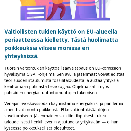
Valtiollisten tukien käyttö on EU-alueella
periaatteessa kielletty. Tästä huolimatta
poikkeuksia vilisee monissa eri
yhteyksissä.
Tuorein valtiontukien käyttöä lisäävä tapaus on EU-komission
hyväksymä CISAF-ohjelma. Sen avulla jäsenmaat voivat edistää
teollisuuden irtautumista fossiilitaloudesta ja auttaa yrityksiä
kehittämään puhdasta teknologiaa. Ohjelma sallii myös
puhtaiden energiantuotantomuotojen tukemisen.
Venäjän hyökkäyssodan käynnistämä energiakriisi ja pandemia
aiheuttivat monta poikkeusta EU:n valtiontukisääntöjen
soveltamiseen. Jäsenmaiden sallittiin tilapäisesti tukea
taloudellisesti henkihieveriin ajautuneita yrityksiään — olihan
kyseessä poikkeukselliset olosuhteet.