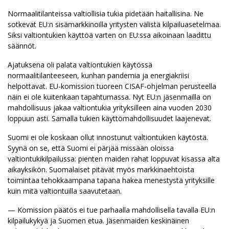
Normaalitilanteissa valtiollisia tukia pidetään haitallisina. Ne
sotkevat EU:n sisämarkkinoilla yritysten välistä kilpailuasetelmaa.
Siksi valtiontukien käyttöä varten on EU:ssa aikoinaan laadittu
säännöt.
Ajatuksena oli palata valtiontukien käytössä
normaalitilanteeseen, kunhan pandemia ja energiakriisi
helpottavat. EU-komission tuoreen CISAF-ohjelman perusteella
näin ei ole kuitenkaan tapahtumassa. Nyt EU:n jäsenmailla on
mahdollisuus jakaa valtiontukia yrityksilleen aina vuoden 2030
loppuun asti. Samalla tukien käyttömahdollisuudet laajenevat.
Suomi ei ole koskaan ollut innostunut valtiontukien käytöstä.
Syynä on se, että Suomi ei pärjää missään oloissa
valtiontukikilpailussa: pienten maiden rahat loppuvat kisassa alta
aikayksikön. Suomalaiset pitävät myös markkinaehtoista
toimintaa tehokkaampana tapana hakea menestystä yrityksille
kuin mitä valtiontuilla saavutetaan.
— Komission päätös ei tue parhaalla mahdollisella tavalla EU:n
kilpailukykyä ja Suomen etua. Jäsenmaiden keskinäinen