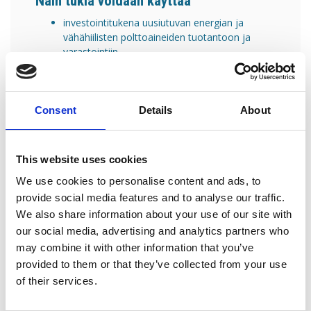
Näin tukia voidaan käyttää
investointitukena uusiutuvan energian ja
vähähiilisten polttoaineiden tuotantoon ja
varastointiin
erilaisina hintatukijärjestelminä ja väliaikaisina
sähkön hinnanalennustukina tietyille
energiaintensiivisille teollisuudenaloille
tukina fossiilisen jouston mekanismien tai
Consent
Details
About
kapasiteettimekanismien rakentamiseksi
teollisuuden vähähiilisyyshankkeiden
edistäminen, kasvihuonekaasupäästöjen
This website uses cookies
vähentäminen ja energiankulutuksen
We use cookies to personalise content and ads, to
pienentäminen
hiilidioksidin talteenoton edistäminen ja vedyn
provide social media features and to analyse our traffic.
hyödyntäminen
We also share information about your use of our site with
puhtaiden teknologioiden käytön lisääminen
our social media, advertising and analytics partners who
riskien vähentäminen silloin, kun investoinnit
may combine it with other information that you’ve
kohdistuvat uusiutuvaan energiaan,
provided to them or that they’ve collected from your use
teollisuuden vähähiilistämiseen tai puhtaan
of their services.
teknologian tuotantokapasiteetin lisäämiseen