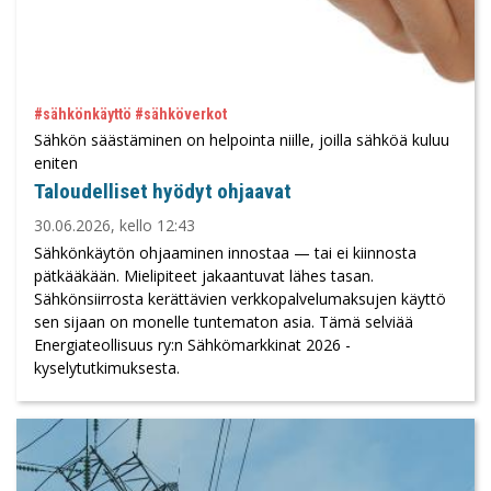
#sähkönkäyttö #sähköverkot
Sähkön säästäminen on helpointa niille, joilla sähköä kuluu
eniten
Taloudelliset hyödyt ohjaavat
30.06.2026, kello 12:43
Sähkönkäytön ohjaaminen innostaa — tai ei kiinnosta
pätkääkään. Mielipiteet jakaantuvat lähes tasan.
Sähkönsiirrosta kerättävien verkkopalvelumaksujen käyttö
sen sijaan on monelle tuntematon asia. Tämä selviää
Energiateollisuus ry:n Sähkömarkkinat 2026 -
kyselytutkimuksesta.