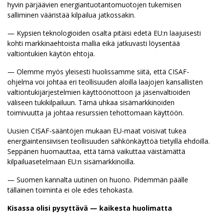
hyvin pärjäävien energiantuotantomuotojen tukemisen
salliminen vääristää kilpailua jatkossakin.
— Kypsien teknologioiden osalta pitäisi edetä EU:n laajuisesti
kohti markkinaehtoista mallia eikä jatkuvasti löysentää
valtiontukien käytön ehtoja.
— Olemme myös yleisesti huolissamme siitä, että CISAF-
ohjelma voi johtaa eri teollisuuden aloilla laajojen kansallisten
valtiontukijärjestelmien käyttöönottoon ja jäsenvaltioiden
väliseen tukikilpailuun. Tämä uhkaa sisämarkkinoiden
toimivuutta ja johtaa resurssien tehottomaan käyttöön.
Uusien CISAF-sääntöjen mukaan EU-maat voisivat tukea
energiaintensiivisen teollisuuden sähkönkäyttöä tietyillä ehdoilla.
Seppänen huomauttaa, että tämä vaikuttaa väistämättä
kilpailuasetelmaan EU:n sisämarkkinoilla.
— Suomen kannalta uutinen on huono. Pidemmän päälle
tällainen toiminta ei ole edes tehokasta.
Kisassa olisi pysyttävä — kaikesta huolimatta