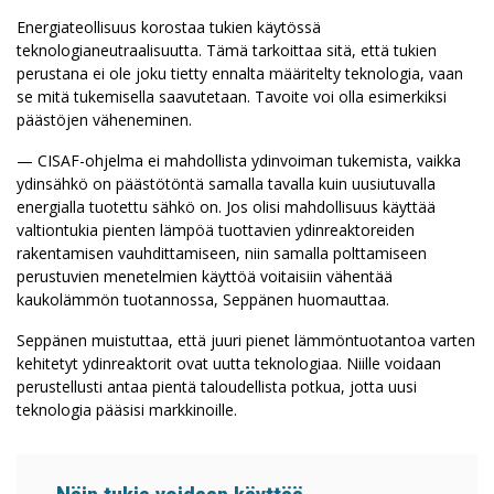
Energiateollisuus korostaa tukien käytössä
teknologianeutraalisuutta. Tämä tarkoittaa sitä, että tukien
perustana ei ole joku tietty ennalta määritelty teknologia, vaan
se mitä tukemisella saavutetaan. Tavoite voi olla esimerkiksi
päästöjen väheneminen.
— CISAF-ohjelma ei mahdollista ydinvoiman tukemista, vaikka
ydinsähkö on päästötöntä samalla tavalla kuin uusiutuvalla
energialla tuotettu sähkö on. Jos olisi mahdollisuus käyttää
valtiontukia pienten lämpöä tuottavien ydinreaktoreiden
rakentamisen vauhdittamiseen, niin samalla polttamiseen
perustuvien menetelmien käyttöä voitaisiin vähentää
kaukolämmön tuotannossa, Seppänen huomauttaa.
Seppänen muistuttaa, että juuri pienet lämmöntuotantoa varten
kehitetyt ydinreaktorit ovat uutta teknologiaa. Niille voidaan
perustellusti antaa pientä taloudellista potkua, jotta uusi
teknologia pääsisi markkinoille.