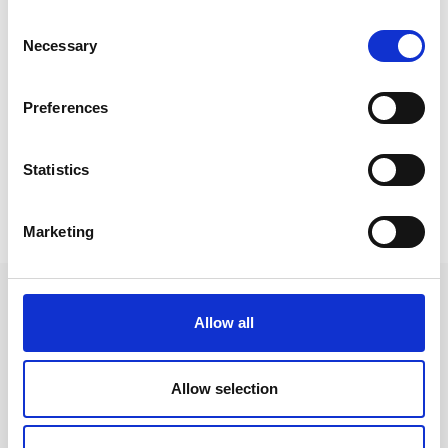
Consent
Necessary
Selection
#energia ja Eurooppa
#energiatalous
Preferences
Jaa artikkeli:
Statistics
Marketing
Kommentoi
Allow all
Sähköpostiosoitettasi ei julkaista. Pakkolliset kentät merkitty *
Allow selection
Kommentti*