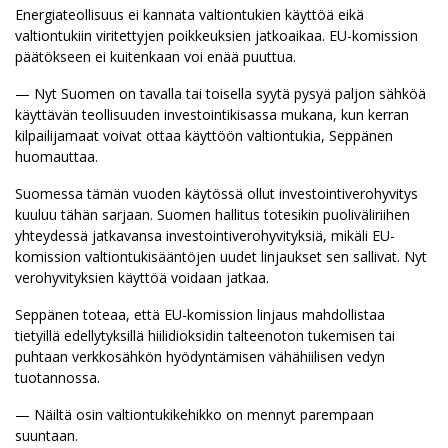
Energiateollisuus ei kannata valtiontukien käyttöä eikä
valtiontukiin viritettyjen poikkeuksien jatkoaikaa. EU-komission
päätökseen ei kuitenkaan voi enää puuttua.
— Nyt Suomen on tavalla tai toisella syytä pysyä paljon sähköä
käyttävän teollisuuden investointikisassa mukana, kun kerran
kilpailijamaat voivat ottaa käyttöön valtiontukia, Seppänen
huomauttaa.
Suomessa tämän vuoden käytössä ollut investointiverohyvitys
kuuluu tähän sarjaan. Suomen hallitus totesikin puoliväliriihen
yhteydessä jatkavansa investointiverohyvityksiä, mikäli EU-
komission valtiontukisääntöjen uudet linjaukset sen sallivat. Nyt
verohyvityksien käyttöä voidaan jatkaa.
Seppänen toteaa, että EU-komission linjaus mahdollistaa
tietyillä edellytyksillä hiilidioksidin talteenoton tukemisen tai
puhtaan verkkosähkön hyödyntämisen vähähiilisen vedyn
tuotannossa.
— Näiltä osin valtiontukikehikko on mennyt parempaan
suuntaan.