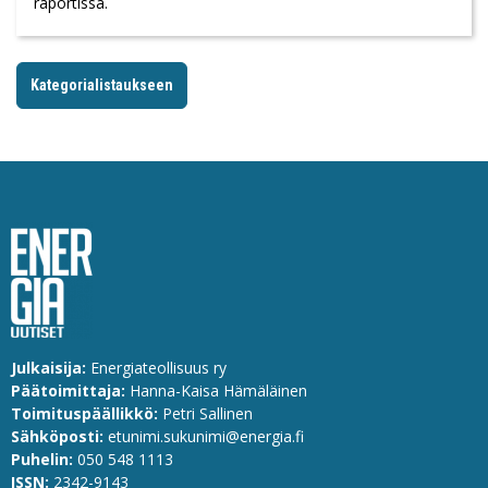
raportissa.
Kategorialistaukseen
Julkaisija:
Energiateollisuus ry
Päätoimittaja:
Hanna-Kaisa Hämäläinen
Toimituspäällikkö:
Petri Sallinen
Sähköposti:
etunimi.sukunimi@energia.fi
Puhelin:
0
50 548 1113
ISSN:
2342-9143