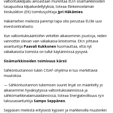
valtiontukikilpailu ainoastaan murentaa EU:n sisämarkkinoiden
tasapuolisia kilpailuedellytyksiä, toteaa Elinkeinoelämän
Keskusliiton (EK) toimitusjohtaja
Jyri Häkämies
.
Häkämiehen mielestä parempi tapa olisi perustaa EU:lle uusi
investointirahasto.
Kun valtiontukisääntöihin viriteltiin aikaisemmin joustoja, niiden
vannottiin olevan vain väliaikaisia kriisitoimia. EK:n johtava
asiantuntija
Paavali Kukkonen
huomauttaa, että nyt
väliaikaisista toimista on tullut käytännössä pysyviä.
Sisämarkkinoiden toimivuus kärsii
Sähköntuotannon tukiin CISAF-ohjelma ei tuo merkittäviä
muutoksia.
— Sähköntuotannon tukemisen suuret linjat on määritelty jo
aikaisemmin hyväksytyissä valtiontukisäännöissä ja
sähkömarkkinalainsäädännössä, toteaa Energiateollisuus ry:n
talousasiantuntija
Sampo Seppänen
.
Seppäsen mielestä erityisesti kypsien ja markkinoilla muutenkin