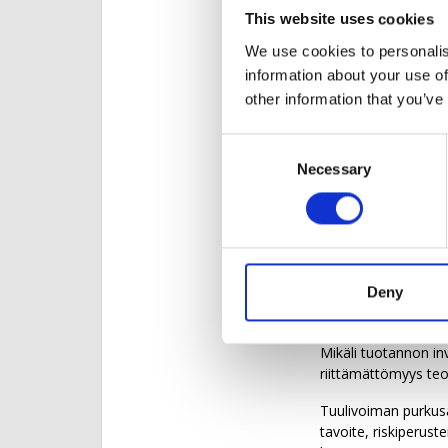
Erityisesti lainsää
This website uses cookies
purkuvelvollisuutta 
We use cookies to personalis
toimintaympäristön 
information about your use of
oikeusvarmuutta, mi
other information that you’ve
On myös hyvä huoma
pääsääntö. Lakiluo
Consent
perustusten purkami
Necessary
Selection
monessa vertailumaa
ylimitoitettua. Jos
muihin maihin.
Jatkovalmistel
Suomeen tarvitaan 
Deny
vahvistamaan kilpai
Hankkeiden toteutus 
Mikäli tuotannon in
riittämättömyys teoll
Tuulivoiman purkus
tavoite, riskiperust