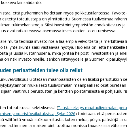
 koskeva lainsäädäntö.
mistaa, että purkaminen hoidetaan myös poikkeustilanteissa. Tavoit
esitetty toteutustapa on ylimitoitettu. Suomessa tuulivoimaa raken
 ilman tukimekanismeja. Siksi investointiympäristön ennakoitavuus ja
uus ovat ratkaisevassa asemassa investointien toteutumisessa.
malle muita teollisia investointeja laajempia velvoitteita ja merkittäviä
tö tai yhteiskunta saisi vastaavaa hyötyä. Huolena on, että hankkeille
tteita ja uusia kustannuseriä, mikä johtaa helposti investointien ja e
on riski investoinneille, sähkön riittävyydelle ja Suomen kilpailukyvyll
uden periaatteiden tulee olla reilut
rkuvelvollisuus ulotetaan maanpäällisten osien lisäksi perustuksiin se
o nykykäytännön mukaisesti tuulivoimalan maanpäälliset osat puretaan 
ijaan vaatimus perustusten ja kenttien poistamisesta ei pohjaudu ri
ten toteutetussa selvityksessä (
Taustaselvitys maatuulivoimalan per
ämisen ympäristövaikutuksista, Syke 2026
) todetaan, että perustuste
ää välitöntä ympäristökuormitusta, kuten melua, pölyä, päästöjä ja ras
lleen jättäminen ja maisemointi tuottaa monissa tapauksissa vähäis