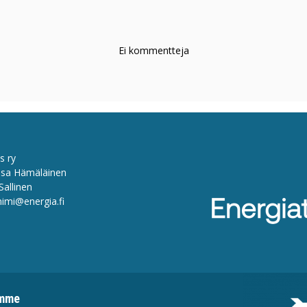
Ei kommentteja
s ry
sa Hämäläinen
Sallinen
nimi@energia.fi
emme