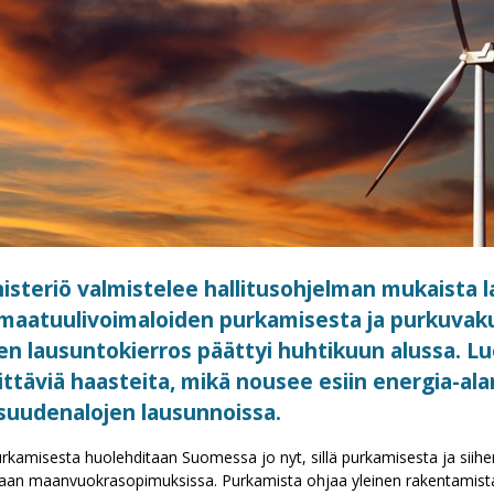
steriö valmistelee hallitusohjelman mukaista l
 maatuulivoimaloiden purkamisesta ja purkuvak
n lausuntokierros päättyi huhtikuun alussa. L
ittäviä haasteita, mikä nousee esiin energia-ala
suudenalojen lausunnoissa.
kamisesta huolehditaan Suomessa jo nyt, sillä purkamisesta ja siihen l
taan maanvuokrasopimuksissa. Purkamista ohjaa yleinen rakentamista