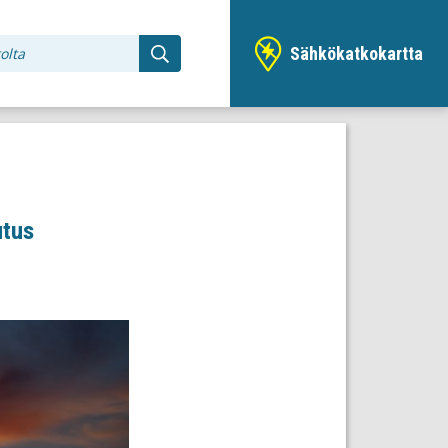
Sähkökatkokartta
utus