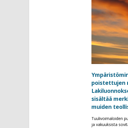
Ympäristömini
poistettujen
Lakiluonnokse
sisältää merk
muiden teolli
Tuulivoimaloiden pur
ja vakuuksista sovi