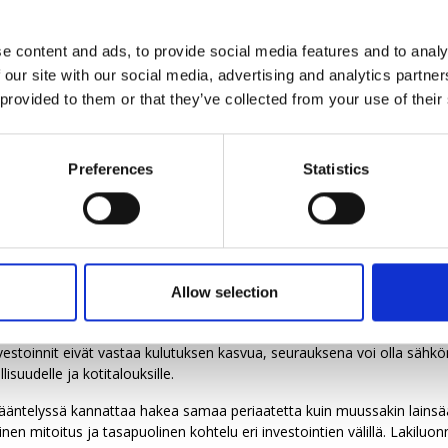
dännön taannehtivuus on aiheuttanut huolta yrityksissä. Lakiluonnoks
sovellettaisiin kaikkiin tuulivoimaloihin myös taannehtivasti, mikä romu
e content and ads, to provide social media features and to analy
ennakoitavuuden. Jos ylimääräisiä velvoitteita luodaan jälkikäteen, 
 our site with our social media, advertising and analytics partn
kä taas on myrkkyä investoinneille.
 provided to them or that they’ve collected from your use of their
ta, että useimmissa vertailumaissa perustusten täydellinen purkami
nnoksessa todetaan, että vertailumaista vain Ranskan lainsäädännöss
sta kokonaan. Suomessa tuulivoimaa rakennetaan ilman valtiontukia, 
Preferences
Statistics
ssa. Siksi on erityisen tärkeää, että sääntely on tarkoituksenmukaist
 yritysten kustannuksia nostetaan tarpeettomasti, vaarana on, että inv
ussa on huolehdittava Suomen kilpailukyvystä
lisää puhdasta energiaa vastaamaan tulevaisuuden sähkön kysynnän
Allow selection
lukykyä. Merkittävin potentiaali puhtaan sähkön lisäämiseen on tuuli
voi kuitenkin vaarantua, jos niihin lisätään uusia, epäselvästi peruste
vestoinnit eivät vastaa kulutuksen kasvua, seurauksena voi olla sähk
isuudelle ja kotitalouksille.
ääntelyssä kannattaa hakea samaa periaatetta kuin muussakin lainsä
einen mitoitus ja tasapuolinen kohtelu eri investointien välillä. Lakiluon