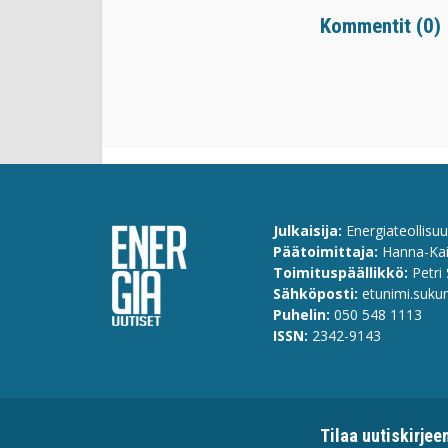
Kommentit (
0
)
Julkaisija:
Energiateollisuu
Päätoimittaja:
Hanna-Kai
Toimituspäällikkö:
Petri 
Sähköposti:
etunimi.suku
Puhelin:
0
50 548 1113
ISSN:
2342-9143
Tilaa uutiskirje