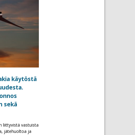
akia käytöstä
uudesta.
uonnos
n sekä
iittyvistä vastuista
, jätehuoltoa ja