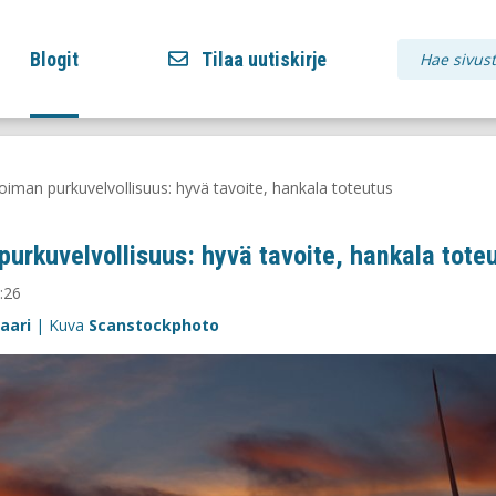
Blogit
Tilaa uutiskirje
oiman purkuvelvollisuus: hyvä tavoite, hankala toteutus
purkuvelvollisuus: hyvä tavoite, hankala tote
:26
aari
| Kuva
Scanstockphoto