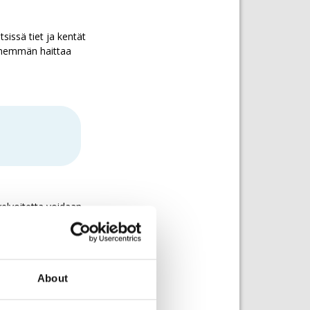
sissä tiet ja kentät
 enemmän haittaa
elvoitetta voidaan
huomioidaan.
uvan yhteydessä.
 purkaminen, vaikka
lisi mahdollistaa
About
urkutarpeen. Muuten