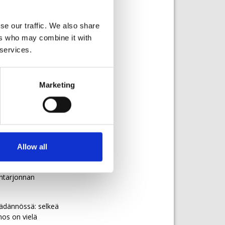
en mukaan
ttaisi
se our traffic. We also share
heikentää tämä
ers who may combine it with
 services.
nen ei ole
ä vaaditaan
toisin kuin
Marketing
a eikä
estoinnit menevät
 kasvuun sekä
Allow all
voimassa.
ltuja kustannuksia.
öntarjonnan
ädännössä: selkeä
nos on vielä