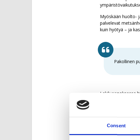
ympäristövaikutuks
Myöskään huolto- ja
palvelevat metsänho
kuin hyötyä – ja ka
Pakollinen p
Lakiluonnoksessa hy
tarkastella tapausk
Harmillisesti tarka
Hankkeen alussa tul
se ei tapauskohtaise
Consent
tapauskohtainen tar
laki ohjaa vakuuden