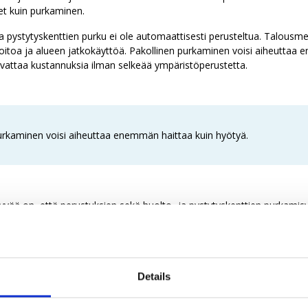
et kuin purkaminen.
 pystytyskenttien purku ei ole automaattisesti perusteltua. Talousmet
itoa ja alueen jatkokäyttöä. Pakollinen purkaminen voisi aiheuttaa
svattaa kustannuksia ilman selkeää ympäristöperustetta.
urkaminen voisi aiheuttaa enemmän haittaa kuin hyötyä.
vää on, että perustuksien sekä huolto- ja pystytyskenttien purkamisv
ohtaisesti niin, että ympäristövaikutukset ja maanomistajan toiveet 
stelu kuitenkin tapahtuisi vasta hankkeen elinkaaren lopussa purkamisl
isi silti asettaa purkuvakuus kattamaan myös perustusten ja kenttien
ssa riskitarkastelussa usein ole ympäristön kannalta järkevää. Lain tu
Details
kastelu niin, että vakuus kattaa vain todennäköisen ja perustellun p
 ylimitoittamiseen ja kasvattaa yritysten kustannuksia turhaan.