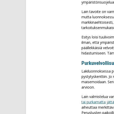
ympäristönsuojelua
Lain tavoite on var
mutta luonnoksessa 
markkinaehtoisesti,
tarkoituksenmukais
Esitys loisi tuulivoi
ilman, että ympäris
päällekkäisiä velvoi
hidastumiseen. Tämä 
Purkuvelvollisu
Lakiluonnoksessa pu
pystytyskenttiin. J
maisemoidaan. Sen s
arvioon.
Lain valmistelua var
tai purkamatta jätt
aiheuttaa merkittäv
Perustusten paikoi