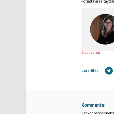
korjattavissa täytt
#tuulivoima
Jaa artikkeli:
Kommentoi
Sähköpostiosoitettas