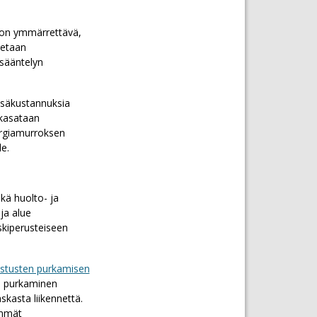
e on ymmärrettävä,
netaan
 sääntelyn
 lisäkustannuksia
 kasataan
nergiamurroksen
e.
kä huolto- ja
ja alue
skiperusteiseen
ustusten purkamisen
n purkaminen
kasta liikennettä.
emmät