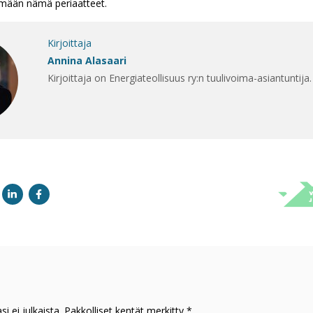
ämään nämä periaatteet.
Kirjoittaja
Annina Alasaari
Kirjoittaja on Energiateollisuus ry:n tuulivoima-asiantuntija.
i ei julkaista. Pakkolliset kentät merkitty *