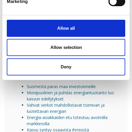
Marketing
— Valtion on yhdessä esimerkiksi energiatoimialan kanssa
ratkaistava sellaiset asiat, joita markkinat eivät kykene
ratkaisemaan. Samalla voidaan miettiä se, millä tavalla tällaiset
toiminnot rahoitetaan.
Allow all
— Jos sähköverkkoihin tai sähköntuotantoon halutaan
lisävarmuuksia, niin ne on pohdittava erikseen ja pidettävä
erossa markkinaehtoisesta toiminnasta.
Allow selection
Deny
Energiateollisuuden eväät kasvuun ja
vaurauteen
Suomesta paras maa investoinneille
Monipuolinen ja puhdas energiantuotanto luo
kasvun edellytykset
Vahvat verkot mahdollistavat toimivan ja
luotettavan energian
Energia-asiakkaiden etu toteutuu avoimilla
markkinoilla
Kasvu syntyy osaavista ihmisistä