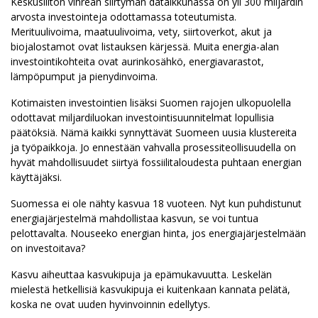
Keskusliiton vihreän siirtymän dataikkunassa on yli 300 miljardin
arvosta investointeja odottamassa toteutumista.
Merituulivoima, maatuulivoima, vety, siirtoverkot, akut ja
biojalostamot ovat listauksen kärjessä. Muita energia-alan
investointikohteita ovat aurinkosähkö, energiavarastot,
lämpöpumput ja pienydinvoima.
Kotimaisten investointien lisäksi Suomen rajojen ulkopuolella
odottavat miljardiluokan investointisuunnitelmat lopullisia
päätöksiä. Nämä kaikki synnyttävät Suomeen uusia klustereita
ja työpaikkoja. Jo ennestään vahvalla prosessiteollisuudella on
hyvät mahdollisuudet siirtyä fossiilitaloudesta puhtaan energian
käyttäjäksi.
Suomessa ei ole nähty kasvua 18 vuoteen. Nyt kun puhdistunut
energiajärjestelmä mahdollistaa kasvun, se voi tuntua
pelottavalta. Nouseeko energian hinta, jos energiajärjestelmään
on investoitava?
Kasvu aiheuttaa kasvukipuja ja epämukavuutta. Leskelän
mielestä hetkellisiä kasvukipuja ei kuitenkaan kannata pelätä,
koska ne ovat uuden hyvinvoinnin edellytys.