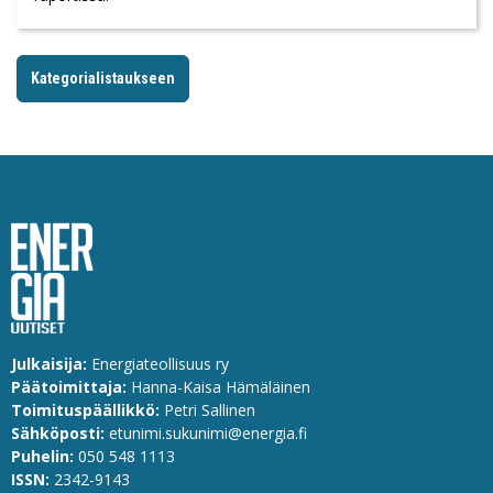
Kategorialistaukseen
Julkaisija:
Energiateollisuus ry
Päätoimittaja:
Hanna-Kaisa Hämäläinen
Toimituspäällikkö:
Petri Sallinen
Sähköposti:
etunimi.sukunimi@energia.fi
Puhelin:
0
50 548 1113
ISSN:
2342-9143