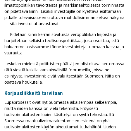
ilmastopolitiikan tavoitteista ja markkinaehtoisesta toiminnasta
on pidettävä kiinni. Lisäksi investoijille on kyettävä esittämään
pitkälle tulevaisuuteen ulottuva mahdollisimman selkeä näkymä
— sitä investoijat arvostavat.
— Pidetään kiinni kerran sovituista veropolitiikan linjoista ja
harjoitetaan sellaista teollisuuspolitiikkaa, joka osoittaa, että
haluamme tosissamme tänne investointeja tuomaan kasvua ja
vaurautta.
Leskelän mielestä poliittisten päättäjien olisi oltava kertomassa
tätä viestiä kaikilla kansainvälisillä foorumeilla, joissa he
esiintyvät. Investoinnit eivät valu itsestään Suomeen. Niitä on
osattava houkutella.
Korjausliikkeitä tarvitaan
Lupaprosessit ovat nyt Suomessa aikaisempaa selkeämpiä,
mutta niiden kanssa on vielä tekemistä. Erityisesti
tuulivoimalaitosten lupien käsittelyä on syytä tehostaa. Itä-
Suomessa maatuulivoimarakentamisen esteenä on yhä
tuulivoimalaitosten käytön aiheuttamat tutkahäiriöt. Uuden