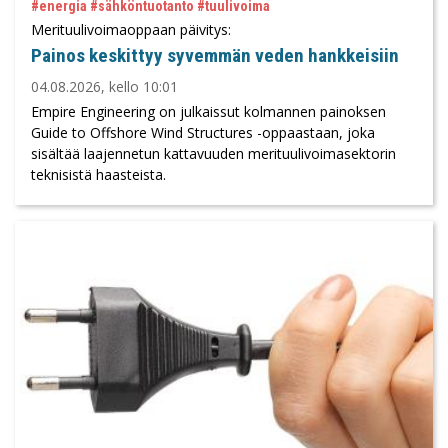
#energia #sähköntuotanto #tuulivoima
Merituulivoimaoppaan päivitys:
Painos keskittyy syvemmän veden hankkeisiin
04.08.2026, kello 10:01
Empire Engineering on julkaissut kolmannen painoksen
Guide to Offshore Wind Structures -oppaastaan, joka
sisältää laajennetun kattavuuden merituulivoimasektorin
teknisistä haasteista.