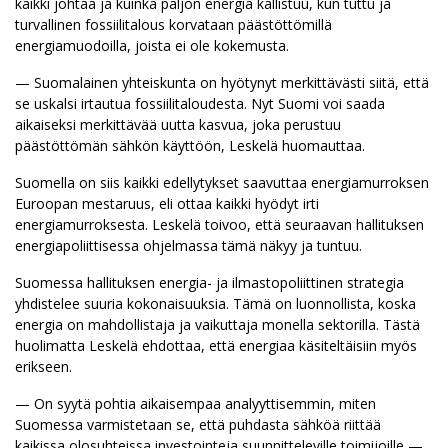
kaikki johtaa ja kuinka paljon energia kallistuu, kun tuttu ja
turvallinen fossiilitalous korvataan päästöttömillä
energiamuodoilla, joista ei ole kokemusta.
— Suomalainen yhteiskunta on hyötynyt merkittävästi siitä, että
se uskalsi irtautua fossiilitaloudesta. Nyt Suomi voi saada
aikaiseksi merkittävää uutta kasvua, joka perustuu
päästöttömän sähkön käyttöön, Leskelä huomauttaa.
Suomella on siis kaikki edellytykset saavuttaa energiamurroksen
Euroopan mestaruus, eli ottaa kaikki hyödyt irti
energiamurroksesta. Leskelä toivoo, että seuraavan hallituksen
energiapoliittisessa ohjelmassa tämä näkyy ja tuntuu.
Suomessa hallituksen energia- ja ilmastopoliittinen strategia
yhdistelee suuria kokonaisuuksia. Tämä on luonnollista, koska
energia on mahdollistaja ja vaikuttaja monella sektorilla. Tästä
huolimatta Leskelä ehdottaa, että energiaa käsiteltäisiin myös
erikseen.
— On syytä pohtia aikaisempaa analyyttisemmin, miten
Suomessa varmistetaan se, että puhdasta sähköä riittää
kaikissa olosuhteissa investointeja suunnitteleville toimijoille —