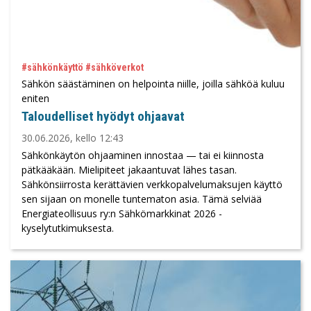
#sähkönkäyttö #sähköverkot
Sähkön säästäminen on helpointa niille, joilla sähköä kuluu
eniten
Taloudelliset hyödyt ohjaavat
30.06.2026, kello 12:43
Sähkönkäytön ohjaaminen innostaa — tai ei kiinnosta
pätkääkään. Mielipiteet jakaantuvat lähes tasan.
Sähkönsiirrosta kerättävien verkkopalvelumaksujen käyttö
sen sijaan on monelle tuntematon asia. Tämä selviää
Energiateollisuus ry:n Sähkömarkkinat 2026 -
kyselytutkimuksesta.