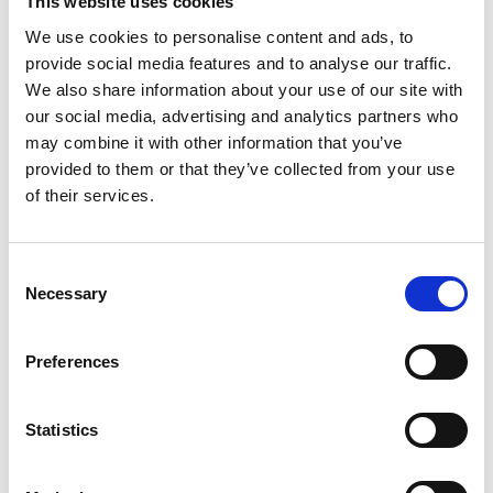
hintavaihteluita. Yleensä sähkökattiloita käytetään silloin, kun
This website uses cookies
sähkön hinta on halpaa ja kun sähkö on kallista, niitä ei käytetä.
We use cookies to personalise content and ads, to
provide social media features and to analyse our traffic.
— Sähkökattiloiden yleistyminen edistää kaukolämmityksen
sähköistymistä, Leskelä toteaa.
We also share information about your use of our site with
our social media, advertising and analytics partners who
Leskelän mielestä biopolttoaineiden käytön verottomuus ja
may combine it with other information that you’ve
teollisuuden muita alhaisempi sähkövero edistävät
provided to them or that they’ve collected from your use
sähköistymistä ja puhtaan sähkön hyödyntämistä. Tästä on
of their services.
hyvä pitää kiinni.
Leskelä on tyytyväinen siitä, että vetyverkkoa suunnitellaan jo
nyt etupainotteisesti ja että vetymarkkinalaki on menossa
Consent
eduskunnan käsittelyyn syksyllä.
Necessary
Selection
— Vetytalouden perusedellytykset alkavat olla kunnossa. Nyt
olisi hyvä laatia Suomeen puhtaiden kaasujen strategia.
Preferences
Riittääkö markkinoiden voima?
Markkinat ratkaisevat suuren osan asioista, jos markkinoiden
Statistics
annetaan toimia. Leskelä huomauttaa, että joskus markkinoiden
voima ei kuitenkaan riitä.