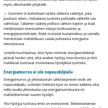
myös ulkomaisille yrityksille.
— Suomeen ei kuitenkaan tarvita sellaista säätelyä, joka
puuttuisi siihen, minkälaisia tuotteita puhtaalla sähköllä saa
valmistaa. Tällainen säätely politisoi sähkön käytön ja lisää
merkittävästi investointien riskejä teollisuuteen ja
energiajärjestelmään. Riskit nostavat kustannuksia ja samalla
menetetään mahdollisuus saada puhtaasta energiasta
talouskasvua.
Leskelä huomauttaa, että hyvin toimivat energiamarkkinat
pitävät huolen siitä, että asiakas hyötyy murroksesta ja että
markkinat tuottavat monenlaisia hyödyllisiä tuotteita.
Energiamurros ei ole nopeuskilpailu
Energiamurros ja yhteiskunnan sähköistyminen eivät ole
nopeuskilpailu. Leskelän mielestä kyse on ennen kaikkea siitä,
millä tavalla yhteiskunta saa energiamurroksesta irti
mahdollisimman suuren hyödyn.
Yksi hyötyjä tuottava ilmiö on investoinnit. Elinkeinoelämän