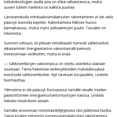
tutkateknologian avulla asia on ehkä ratkaistavissa, mutta
uusien tutkien hankinta on kallista puuhaa.
Länsirannikolla merituulivoimalaitosten rakentaminen ei ole vielä
päässyt kunnolla käyntiin. Rakentamista hillitsee huono
kannattavuus, mutta myös pelisääntöjen puute. Tässäkin on
tekemistä.
Suomen vahvuus oli pitkään tehokkaasti toimivat sähköverkot.
Aikaisemmin Energiaviraston valvontamalli kannusti
investoimaan verkkoihin, mutta ei enää.
— Sähköverkkojen valvonnassa on otettu askeleita väärään
suuntaan. Tämä heikentää verkkoyhtiöiden mahdollisuuksia
investoida sähköverkkoihin. Nyt tarvitaan korjausliike, Leskelä
huomauttaa.
Ydinvoima ei ole päässyt Euroopassa samalle viivalle muiden
päästöttömien energiantuotantomuotojen kanssa. Leskelä
haluaisi muutoksen asiaan.
Samalla vesivoiman toimintaedellytyksistä olisi pidettävä huolta.
Tämä koskee erityisesti pumppuvoimalaitosten rakentamista.