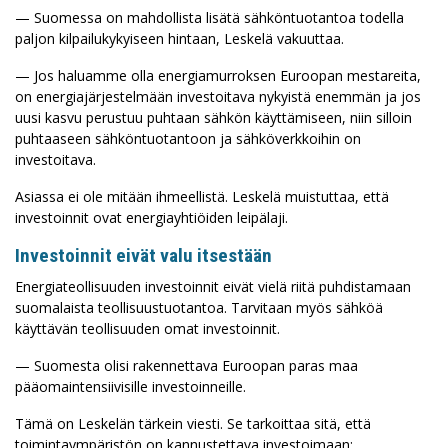
— Suomessa on mahdollista lisätä sähköntuotantoa todella
paljon kilpailukykyiseen hintaan, Leskelä vakuuttaa.
— Jos haluamme olla energiamurroksen Euroopan mestareita,
on energiajärjestelmään investoitava nykyistä enemmän ja jos
uusi kasvu perustuu puhtaan sähkön käyttämiseen, niin silloin
puhtaaseen sähköntuotantoon ja sähköverkkoihin on
investoitava.
Asiassa ei ole mitään ihmeellistä. Leskelä muistuttaa, että
investoinnit ovat energiayhtiöiden leipälaji.
Investoinnit eivät valu itsestään
Energiateollisuuden investoinnit eivät vielä riitä puhdistamaan
suomalaista teollisuustuotantoa. Tarvitaan myös sähköä
käyttävän teollisuuden omat investoinnit.
— Suomesta olisi rakennettava Euroopan paras maa
pääomaintensiivisille investoinneille.
Tämä on Leskelän tärkein viesti. Se tarkoittaa sitä, että
toimintaympäristön on kannustettava investoimaan: