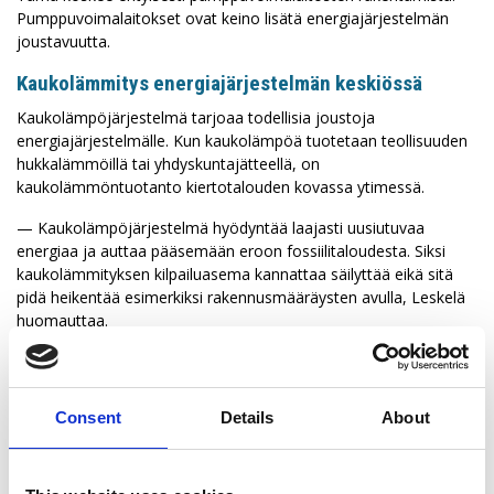
Pumppuvoimalaitokset ovat keino lisätä energiajärjestelmän
joustavuutta.
Kaukolämmitys energiajärjestelmän keskiössä
Kaukolämpöjärjestelmä tarjoaa todellisia joustoja
energiajärjestelmälle. Kun kaukolämpöä tuotetaan teollisuuden
hukkalämmöillä tai yhdyskuntajätteellä, on
kaukolämmöntuotanto kiertotalouden kovassa ytimessä.
— Kaukolämpöjärjestelmä hyödyntää laajasti uusiutuvaa
energiaa ja auttaa pääsemään eroon fossiilitaloudesta. Siksi
kaukolämmityksen kilpailuasema kannattaa säilyttää eikä sitä
pidä heikentää esimerkiksi rakennusmääräysten avulla, Leskelä
huomauttaa.
Kaukolämmöntuotannossa sähkökattiloiden käyttö on yleistynyt
nopeasti. Tekniikka on yksinkertaista ja koeteltua. Siksi
sähkökattiloiden yhteenlasketun tehon arvioidaan nousevan
Consent
Details
About
tämän vuoden aikana lähemmäs 2000 megawattia.
Sähkökattilat ja niihin yhdistetyt lämpövarastot tasaavat sähkön