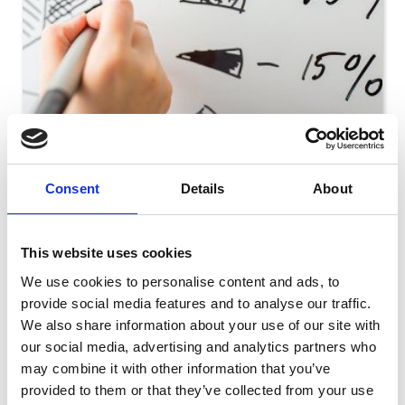
Consent
Details
About
#sähköntuotanto #tilastot
Toukokuussa vedet eivät virranneet
Vesisähköä vähemmän kuin koskaan
This website uses cookies
24.06.2026, kello 15:24
We use cookies to personalise content and ads, to
Vesivoimalaitokset tuottivat sähköä toukokuussa vain
provide social media features and to analyse our traffic.
0,96 terawattituntia. Tämä on 17,5 prosenttia
We also share information about your use of our site with
vähemmän kuin viime vuoden toukokuussa. Näin vähän
our social media, advertising and analytics partners who
vesisähköä ei ole tuotettu koskaan aikaisemmin
vuodesta 1992 alkaneella tilastointijaksolla.
may combine it with other information that you’ve
provided to them or that they’ve collected from your use