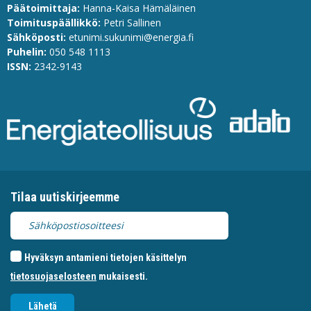
Päätoimittaja:
Hanna-Kaisa Hämäläinen
Toimituspäällikkö:
Petri Sallinen
Sähköposti:
etunimi.sukunimi@energia.fi
Puhelin:
0
50 548 1113
ISSN:
2342-9143
Tilaa uutiskirjeemme
Hyväksyn antamieni tietojen käsittelyn
tietosuojaselosteen
mukaisesti.
Lähetä