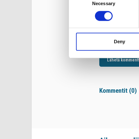
Necessary
Selection
Nimi*
Sähköposti*
Deny
Lähetä kommentt
Kommentit (
0
)