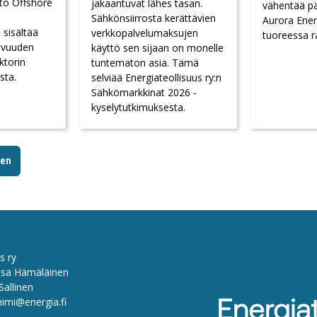
to Offshore
jakaantuvat lähes tasan.
vähentää pä
Sähkönsiirrosta kerättävien
Aurora Ener
 sisältää
verkkopalvelumaksujen
tuoreessa r
avuuden
käyttö sen sijaan on monelle
ktorin
tuntematon asia. Tämä
sta.
selviää Energiateollisuus ry:n
Sähkömarkkinat 2026 -
kyselytutkimuksesta.
een
s ry
sa Hämäläinen
Sallinen
nimi@energia.fi