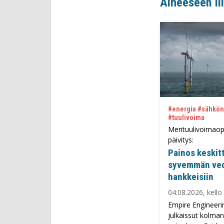
Aiheeseen lii
#energia #sähkön
#tuulivoima
Merituulivoimao
päivitys:
Painos keskit
syvemmän ve
hankkeisiin
04.08.2026, kello
Empire Engineeri
julkaissut kolma