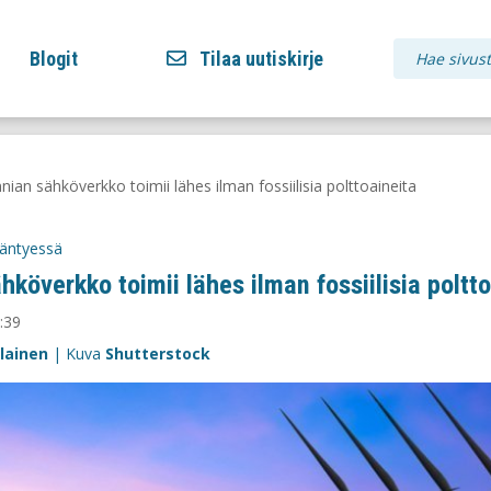
Blogit
Tilaa uutiskirje
nnian sähköverkko toimii lähes ilman fossiilisia polttoaineita
ääntyessä
hköverkko toimii lähes ilman fossiilisia poltt
:39
lainen
| Kuva
Shutterstock