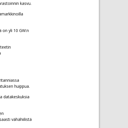
rastoinnin kasvu.
amarkkinoilla
lä on yli 10 GW:n
teetin
a
ritanniassa
utuksen huippua.
ja datakeskuksia
en
aasti vähähiilistä