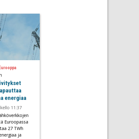
 Eurooppa
h
vitykset
vapauttaa
a energiaa
kello 11:37
ähköverkkojen
ntä Euroopassa
ttaa 27 TWh
energiaa ja