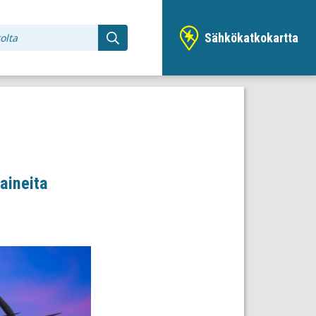
Sähkökatkokartta
oaineita