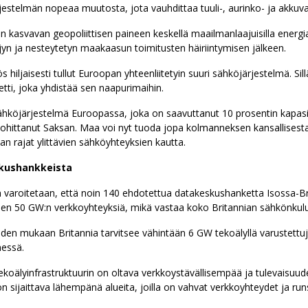
jestelmän nopeaa muutosta, jota vauhdittaa tuuli-, aurinko- ja akkuva
in kasvavan geopoliittisen paineen keskellä maailmanlaajuisilla energi
n ja nesteytetyn maakaasun toimitusten häiriintymisen jälkeen.
 hiljaisesti tullut Euroopan yhteenliitetyin suuri sähköjärjestelmä. Sil
tti, joka yhdistää sen naapurimaihin.
ähköjärjestelmä Euroopassa, joka on saavuttanut 10 prosentin kapasi
a ohittanut Saksan. Maa voi nyt tuoda jopa kolmanneksen kansallisest
n rajat ylittävien sähköyhteyksien kautta.
skushankkeista
n varoitetaan, että noin 140 ehdotettua datakeskushanketta Isossa-B
leen 50 GW:n verkkoyhteyksiä, mikä vastaa koko Britannian sähkönkul
iden mukaan Britannia tarvitsee vähintään 6 GW tekoälyllä varustettu
essä.
koälyinfrastruktuurin on oltava verkkoystävällisempää ja tulevaisuud
 sijaittava lähempänä alueita, joilla on vahvat verkkoyhteydet ja runs