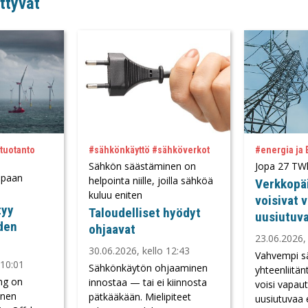
ttyvät
tuotanto
#sähkönkäyttö #sähköverkot
#energia ja
Sähkön säästäminen on
Jopa 27 TW
ppaan
helpointa niille, joilla sähköä
Verkkopäi
kuluu eniten
voisivat 
tyy
Taloudelliset hyödyt
uusiutuva
den
ohjaavat
23.06.2026, 
30.06.2026, kello 12:43
Vahvempi s
 10:01
Sähkönkäytön ohjaaminen
yhteenliitä
ng on
innostaa — tai ei kiinnosta
voisi vapau
nnen
pätkääkään. Mielipiteet
uusiutuvaa 