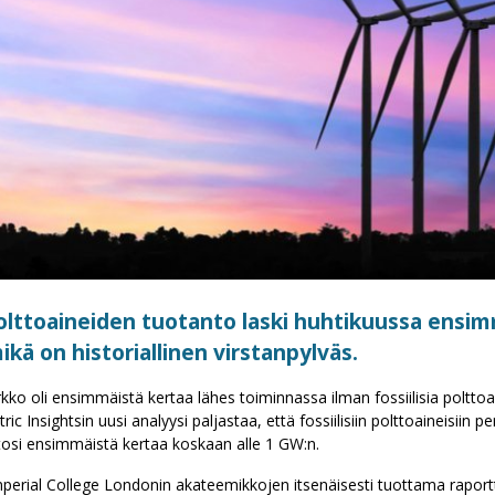
polttoaineiden tuotanto laski huhtikuussa ensi
ikä on historiallinen virstanpylväs.
kko oli ensimmäistä kertaa lähes toiminnassa ilman fossiilisia polttoa
ic Insightsin uusi analyysi paljastaa, että fossiilisiin polttoaineisiin p
osi ensimmäistä kertaa koskaan alle 1 GW:n.
mperial College Londonin akateemikkojen itsenäisesti tuottama raport