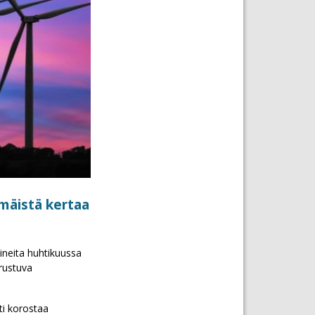
mmäistä kertaa
ineita huhtikuussa
erustuva
ti korostaa