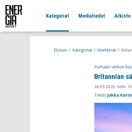
Kategoriat
Mediatiedot
Arkisto
Etusivu
/
Kategoriat
/
Markkinat
/
Brita
Puhtaan verkon lis
Britannian sä
26.05.2026, kello 10
Teksti
Jukka Korte