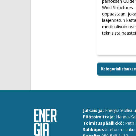
painoksen Guide 
Wind Structures -
oppaastaan, joka
laajennetun katt
merituulivoimase
teknisistä haastei
Kategorialistauks
Julkaisija:
Energiateollisuu
Päätoimittaja:
Hanna-Kai
Toimituspäällikkö:
Petri 
Sähköposti:
etunimi.suku
Puhelin:
0
50 548 1113