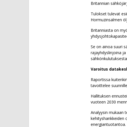
Britannian sähköjär
Tulokset tulevat esi
Hormuzinsalmen öljy
Britanniasta on myös
yhdysjohtokapasitee
Se on ainoa suuri s
rajayhdyslinjoina j
sähkönkulutuksestaa
Varoitus datake
Raportissa kuitenki
tavoittelee suunnil
Hallituksen ennuste
vuoteen 2030 menn
Analyysin mukaan te
kehityshankkeiden on
energiantuotantoa.