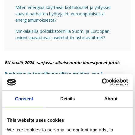
Miten energiaa käyttävät kotitaloudet ja yritykset
saavat parhaiten hyötyjä irti eurooppalaisesta
energiamurroksesta?
Minkälaisilla politiikkatoimilla Suomi ja Euroopan
unioni saavuttavat asetetut ilmastotavoitteet?
EU-vaalit 2024 -sarjassa aikaisemmin ilmestyneet jutut:
Puolustus ja turvallisuus ylitse muiden, osa 1
Suomesta mallia Keski-Euroopalle, osa 2
Vaalit epävarmassa Euroopassa, osa 3
Consent
Details
About
Parlamentti järjestäytyy ryhmiin, osa 4
Miltä näyttää eurooppalainen politiikka, osa 5
This website uses cookies
Miten käy vihreän siirtymän, osa 6
We use cookies to personalise content and ads, to