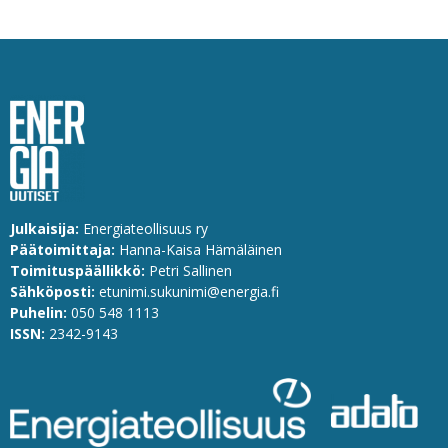
Julkaisija:
Energiateollisuus ry
Päätoimittaja:
Hanna-Kaisa Hämäläinen
Toimituspäällikkö:
Petri Sallinen
Sähköposti:
etunimi.sukunimi@energia.fi
Puhelin:
0
50 548 1113
ISSN:
2342-9143