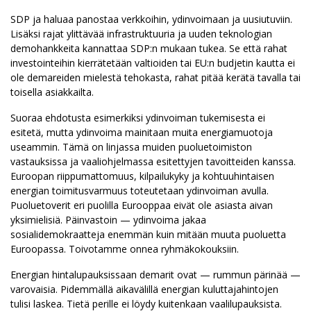
SDP ja haluaa panostaa verkkoihin, ydinvoimaan ja uusiutuviin.
Lisäksi rajat ylittävää infrastruktuuria ja uuden teknologian
demohankkeita kannattaa SDP:n mukaan tukea. Se että rahat
investointeihin kierrätetään valtioiden tai EU:n budjetin kautta ei
ole demareiden mielestä tehokasta, rahat pitää kerätä tavalla tai
toisella asiakkailta.
Suoraa ehdotusta esimerkiksi ydinvoiman tukemisesta ei
esitetä, mutta ydinvoima mainitaan muita energiamuotoja
useammin. Tämä on linjassa muiden puoluetoimiston
vastauksissa ja vaaliohjelmassa esitettyjen tavoitteiden kanssa.
Euroopan riippumattomuus, kilpailukyky ja kohtuuhintaisen
energian toimitusvarmuus toteutetaan ydinvoiman avulla.
Puoluetoverit eri puolilla Eurooppaa eivät ole asiasta aivan
yksimielisiä. Päinvastoin — ydinvoima jakaa
sosialidemokraatteja enemmän kuin mitään muuta puoluetta
Euroopassa. Toivotamme onnea ryhmäkokouksiin.
Energian hintalupauksissaan demarit ovat — rummun pärinää —
varovaisia. Pidemmällä aikavälillä energian kuluttajahintojen
tulisi laskea. Tietä perille ei löydy kuitenkaan vaalilupauksista.