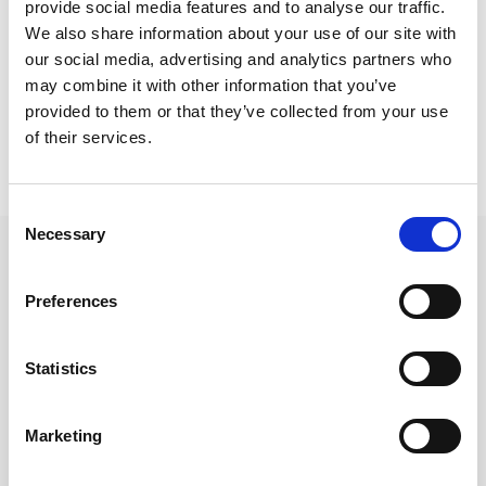
provide social media features and to analyse our traffic.
#energia ja Eurooppa
#energiapolitiikka
We also share information about your use of our site with
our social media, advertising and analytics partners who
Jaa artikkeli:
may combine it with other information that you’ve
provided to them or that they’ve collected from your use
of their services.
Consent
Necessary
Selection
Kommentoi
Preferences
Sähköpostiosoitettasi ei julkaista. Pakkolliset kentät merkitty *
Kommentti*
Statistics
Marketing