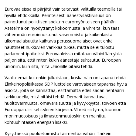
Eurovaaleissa ei pärjätä vain taitavasti valituilla teemoilla tai
hyvillä ehdokkailla. Perinteisesti äänestysaktiivisuus on
painottunut poliittisen spektrin euromyönteiseen päähän.
Asetelma on hyödyttänyt kokoomusta ja vihreitä, kun taas
vähemmän euroinnostunut vasemmisto ja kaikenlaista
ulkomaalaisuutta kaihtava perussuomalaiset ovat ehkä
nauttineet nukkuvien vankkaa tukea, mutta se ei tulostu
parlamenttipaikoiksi. Eurovaaleissa mitataan vähintään yhtä
paljon sitä, että miten kukin äänestäjä suhtautuu Euroopan
unioniin, kuin sitä, mitä Unionille pitäisi tehdä.
Vaaliteemat kuitenkin julkaistaan, koska näin on tapana tehdä.
Elinkeinopolitiikassa SDP luettelee varovaiseen tapaansa hyviä
asioita, joita se kannattaa, esittämättä edes sadan hehtaarin
tarkkuudella, mitä pitäisi tehdä. Demarit kannattavat
huoltovarmuutta, omavaraisuutta ja kyvykkyyttä, toivoen että
Eurooppa olisi kehityksen kärjessä. Vihreä siirtymä, luonnon
monimuotoisuus ja ilmastonmuutoskin on mainittu,
kohtuuhintaisen energian lisäksi.
Kysyttäessä puoluetoimisto täsmentää vähän. Tärkein