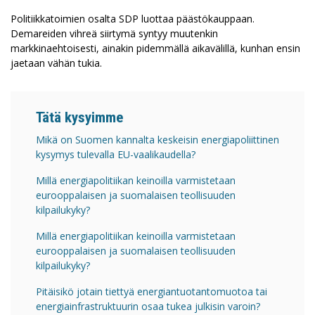
Politiikkatoimien osalta SDP luottaa päästökauppaan.
Demareiden vihreä siirtymä syntyy muutenkin
markkinaehtoisesti, ainakin pidemmällä aikavälillä, kunhan ensin
jaetaan vähän tukia.
Tätä kysyimme
Mikä on Suomen kannalta keskeisin energiapoliittinen
kysymys tulevalla EU-vaalikaudella?
Millä energiapolitiikan keinoilla varmistetaan
eurooppalaisen ja suomalaisen teollisuuden
kilpailukyky?
Millä energiapolitiikan keinoilla varmistetaan
eurooppalaisen ja suomalaisen teollisuuden
kilpailukyky?
Pitäisikö jotain tiettyä energiantuotantomuotoa tai
energiainfrastruktuurin osaa tukea julkisin varoin?