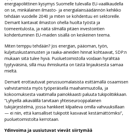
energiapoliittinen kysymys Suomelle tulevalla EU-vaalikaudella
on se, minkälainen ilmasto- ja energialainsäädännön kehikko
tehdään vuodelle 2040 ja miten se kohdentuu eri sektoreille.
Demarit kantavat ilmaston ohella huolta työstä ja
toimeentulosta, ja näitä silmällä pitäen investointien
kohdentuminen EU-maiden sisällä on keskeinen teema.
Miten temppu tehdään? Jos energian, pääoman, työn,
kuljetuskustannusten ja raaka-aineiden hinnat kohtaavat, SDP:n
mukaan siitä tulee hyvä. Puoluetoimistolla voidaan hyrähtää
tyytyväisinä, sillä muu ihmiskunta on tästä linjauksesta samaa
mieltä.
Demarit erottautuvat perussuomalaisista esittämällä osaamisen
vahvistamista myös työperäisellä maahanmuutolla, ja
kokoomuksesta vaatimalla painokkaasti paluuta tukipolitiikkaan.
”Lyhyellä aikavälillä tarvitaan yhteiseurooppalainen
tukijärjestelmä, jossa hankkeet kilpaileva omilla vahvuuksillaan
— ei niin, että kansalliset tukipotit kasvavat kestämättömiksi”,
puoluetoimistolta kerrotaan.
Ydinvoima ja uusiutuvat vievät siirtymää