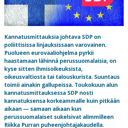
Kannatusmittauksia johtava SDP on
poliittisissa linjauksissaan varovainen.
Puolueen eurovaaliohjelma pyrkii
haastamaan lähinnä perussuomalaisia, on
kyse sitten ihmisoikeuksista,
oikeusvaltiosta tai talouskurista. Suuntaus
toimii ainakin gallupeissa. Toukokuun alun
kannatusmittauksessa SDP nosti
kannatuksensa korkeammalle kuin pitkään
aikaan — samaan aikaan kun
perussuomalaiset sukelsivat alimmilleen
Riikka Purran puheenjohtajakaudella.