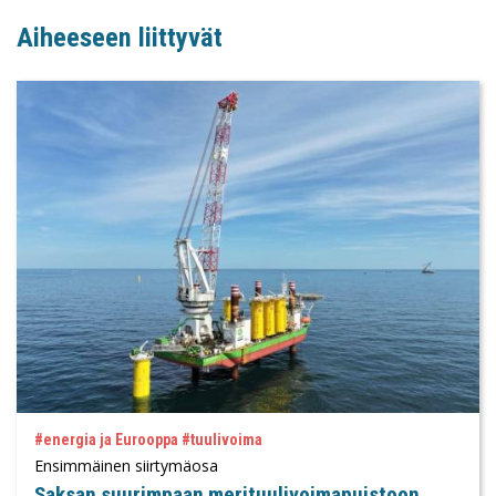
Aiheeseen liittyvät
#energia ja Eurooppa #tuulivoima
Ensimmäinen siirtymäosa
Saksan suurimpaan merituulivoimapuistoon