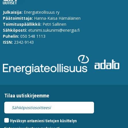
Julkaisija:
Energiateollisuus ry
Päätoimittaja:
Hanna-Kaisa Hämäläinen
Toimituspäällikkö:
Petri Sallinen
Sähköposti:
etunimi.sukunimi@energia.fi
Puhelin:
0
50 548 1113
ISSN:
2342-9143
Tilaa uutiskirjeemme
Hyväksyn antamieni tietojen käsittelyn