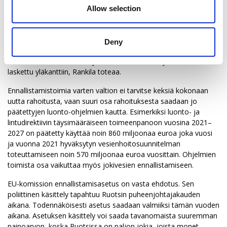
Allow selection
ennallistamistyötä.
— Sisävedet tunnetaan huonosti Suomessa ja toisaalta EU-
komission rajaus on vielä epäselvä. Ikivanhojen vesistöesteiden
Deny
omistajien etsintä ja esteiden kartoitus voivat osoittautua
kalliiksi. Todennäköisesti työn hinta on näiden syiden vuoksi
laskettu yläkanttiin, Rankila toteaa.
Ennallistamistoimia varten valtion ei tarvitse keksiä kokonaan
uutta rahoitusta, vaan suuri osa rahoituksesta saadaan jo
päätettyjen luonto-ohjelmien kautta. Esimerkiksi luonto- ja
lintudirektiivin täysimääräiseen toimeenpanoon vuosina 2021–
2027 on päätetty käyttää noin 860 miljoonaa euroa joka vuosi
ja vuonna 2021 hyväksytyn vesienhoitosuunnitelman
toteuttamiseen noin 570 miljoonaa euroa vuosittain. Ohjelmien
toimista osa vaikuttaa myös jokivesien ennallistamiseen.
EU-komission ennallistamisasetus on vasta ehdotus. Sen
poliittinen käsittely tapahtuu Ruotsin puheenjohtajakauden
aikana. Todennäköisesti asetus saadaan valmiiksi tämän vuoden
aikana. Asetuksen käsittely voi saada tavanomaista suuremman
painoarvon, koska Ruotsissa on paljon jokia, joista monet