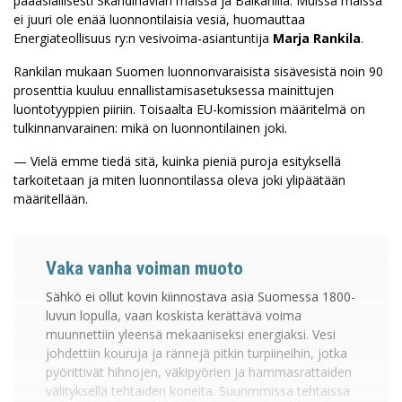
pääasiallisesti Skandinavian maissa ja Balkanilla. Muissa maissa
ei juuri ole enää luonnontilaisia vesiä, huomauttaa
Energiateollisuus ry:n vesivoima-asiantuntija
Marja Rankila
.
Rankilan mukaan Suomen luonnonvaraisista sisävesistä noin 90
prosenttia kuuluu ennallistamisasetuksessa mainittujen
luontotyyppien piiriin. Toisaalta EU-komission määritelmä on
tulkinnanvarainen: mikä on luonnontilainen joki.
— Vielä emme tiedä sitä, kuinka pieniä puroja esityksellä
tarkoitetaan ja miten luonnontilassa oleva joki ylipäätään
määritellään.
Vaka vanha voiman muoto
Sähkö ei ollut kovin kiinnostava asia Suomessa 1800-
luvun lopulla, vaan koskista kerättävä voima
muunnettiin yleensä mekaaniseksi energiaksi. Vesi
johdettiin kouruja ja rännejä pitkin turpiineihin, jotka
pyörittivät hihnojen, väkipyörien ja hammasrattaiden
välityksellä tehtaiden koneita. Suurimmissa tehtaissa