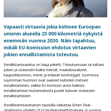
Vapaasti virtaavia jokia kohisee Euroopan
unionin alueella 25 000 kilometriä nykyistä
enemmän vuonna 2030. Näin tapahtuu,
mikäli EU-komission ehdotus virtaavien
jokien ennallistamista toteutuu.
Ennallistamisasetus on laaja paketti. Toteutuessaan se kattaisi
jokien ja sisävesien lisäksi metsät, maatalousalueet,
kaupunkiluonnon, meret ja erilaiset luontotyypit. Suomessa
suurimman huomion ovat saaneet kuitenkin metsien
ennallistaminen, vaikka EU-komissio arvioi kaikista
ennallistamisen kustannuksista puolet kuluvan sisävesien
ennallistamiseen.
Ennallistamisasetuksen taustalla vaikuttaa Green Deal -
ohjelmasta johdettu EU:n biodiversiteettistrategia. Jo vuonna