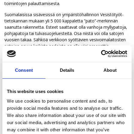
vasta suurimmat paikkakunnat toisiinsa.
toimintojen palauttamisesta.
Vesistöreittejä pitkin uitettiin tukkeja, mutta niitä
Suomalaisissa sisävesissä on ympäristöhallinnon Vesistötyöt-
pitkin matkustettiin myös veneillä ja sisävesialuksilla.
tietokannan mukaan yli 5 000 kappaletta ”pato”-merkinnän
Siksi vesistöt oli pidettävä avoimina. Tukinuiton
saanutta rakennetta. Esteet saattavat olla vanhoja myllypatoja,
tarpeet ohjasivat pitkään suomalaista
pohjapatoja tai tulvasuojeluesteitä. Osa niistä voi olla satojen
vesirakentamista.
vuosien takaa. Sähköä verkkoon syöttävien vesivoimalaitosten
Vesilaki uudistettiin Suomessa vuonna 1902. Tämän
patojen osuus kaikista padoista on alle viisi prosenttia.
jälkeen vähäliikenteisiin jokiin sai rakentaa patoja —
— Sisävesien ennallistamisessa vanhojen vesistöesteiden
ei kuitenkaan lohi- tai siikajokiin. Nyt sähköä
kartoittaminen ja poistaminen on suurin haaste. Kaikkien
tuottavien vesivoimalaitosten suunnittelu ja
esteiden osalta ei enää tiedetä sitä, kuka on vanhojen
rakentaminen saivat vauhtia.
Consent
Details
About
rakenteiden omistaja, jotta niitä päästäisiin purkamaan.
Tällä hetkellä ympäristöhallinnon Vesistötyöt-
Omistuksien ja esteiden kattava kartoittaminen on hidasta
tietokannan mukaan suomalaisissa vesissä on
työtä, vaikka itse esteiden poistamiseen olisi olemassa rahaakin,
This website uses cookies
yhteensä 700 kappaletta vesivoimalaitoksiksi
Rankila toteaa.
luokiteltavaa laitosta, joista noin 220 kappaletta
We use cookies to personalise content and ads, to
Ennallistamistoimet eivät esityksen mukaan kohdistu
syöttää sähköä valtakunnan verkkoon.
provide social media features and to analyse our traffic.
vesivoimalaitoksiin — eivät edes pienvesivoimaan, vaikka
We also share information about your use of our site with
Vesivoimalaitosten patorakennelmien osuus kaikista
pienimpien laitosten purkamiseen kohdistuu aika ajoin
our social media, advertising and analytics partners who
vesistöesteistä on alle viisi prosenttia. Loput esteistä
yhteiskunnallista painetta. Muutamissa vesistöissä pieniä
ovat esimerkiksi pohjapatoja tai vesien ohjaamiseen
may combine it with other information that you’ve
vesivoimalaitoksia on purettu.