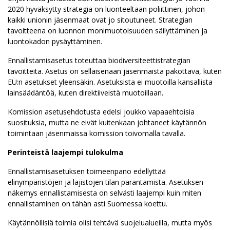
2020 hyväksytty strategia on luonteeltaan poliittinen, johon
kaikki unionin jäsenmaat ovat jo sitoutuneet. Strategian
tavoitteena on luonnon monimuotoisuuden säilyttäminen ja
luontokadon pysäyttäminen.
Ennallistamisasetus toteuttaa biodiversiteettistrategian
tavoitteita. Asetus on sellaisenaan jäsenmaista pakottava, kuten
EU:n asetukset yleensäkin. Asetuksista ei muotoilla kansallista
lainsäädäntöä, kuten direktiiveistä muotoillaan.
Komission asetusehdotusta edelsi joukko vapaaehtoisia
suosituksia, mutta ne eivät kuitenkaan johtaneet käytännön
toimintaan jäsenmaissa komission toivomalla tavalla.
Perinteistä laajempi tulokulma
Ennallistamisasetuksen toimeenpano edellyttää
elinympäristöjen ja lajistojen tilan parantamista. Asetuksen
näkemys ennallistamisesta on selvästi laajempi kuin miten
ennallistaminen on tähän asti Suomessa koettu.
Käytännöllisiä toimia olisi tehtävä suojelualueilla, mutta myös