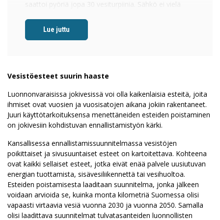
saattoi pyöriä jopa 30 vesiturpiinia. Sähkö ei vielä
innostanut teollisuutta, koska tulosta syntyi
muutenkin.
Ihmiset ovat kuitenkin rakentaneet jokiin monenlaisia
rakenteita ties kuinka kauan. Veden mahti sahojen ja
myllyjen käyttövoimana tunnettiin jo ennen
teollistumista — vanhimmat suomalaiset
Vesistöesteet suurin haaste
patorakennelmat ovat peräisin 1600-luvulta.
Luonnonvaraisissa jokivesissä voi olla kaikenlaisia esteitä, joita
Suomen tiukka vesilainsäädäntö esti patojen
ihmiset ovat vuosien ja vuosisatojen aikana jokiin rakentaneet.
rakentamisen jokiin vielä 1900-luvun alussa. Koskia ei
Juuri käyttötarkoituksensa menettäneiden esteiden poistaminen
saanut padota kiinteillä rakenteilla. Tämä hillitsi
on jokivesiin kohdistuvan ennallistamistyön kärki.
hinkua rakentaa sähköä tuottavia vesivoimalaitoksia
Kansallisessa ennallistamissuunnitelmassa vesistöjen
ja johti mekaaniseen energian käyttöön. Erityisesti
poikittaiset ja sivusuuntaiset esteet on kartoitettava. Kohteena
vesireitin katkaisevat rakenteet olivat kiellettyjä.
ovat kaikki sellaiset esteet, jotka eivät enää palvele uusiutuvan
Tilapäisen padon sai rakentaa yhdeksi talveksi
energian tuottamista, sisävesiliikennettä tai vesihuoltoa.
kerrallaan, mutta ennen seuraavaa kevättä pato oli
Esteiden poistamisesta laaditaan suunnitelma, jonka jälkeen
purettava.
voidaan arvioida se, kuinka monta kilometriä Suomessa olisi
Vesistöt olivat tärkeitä valtaväyliä aikana, jolloin
vapaasti virtaavia vesiä vuonna 2030 ja vuonna 2050. Samalla
maatiet olivat rapakuntoisia. Rautatietkin yhdistivät
olisi laadittava suunnitelmat tulvatasanteiden luonnollisten