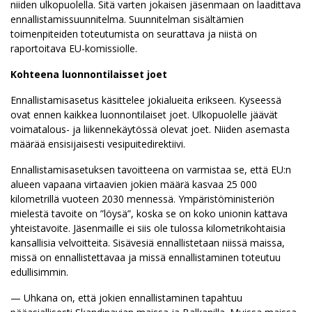
niiden ulkopuolella. Sitä varten jokaisen jäsenmaan on laadittava
ennallistamissuunnitelma. Suunnitelman sisältämien
toimenpiteiden toteutumista on seurattava ja niistä on
raportoitava EU-komissiolle.
Kohteena luonnontilaisset joet
Ennallistamisasetus käsittelee jokialueita erikseen. Kyseessä
ovat ennen kaikkea luonnontilaiset joet. Ulkopuolelle jäävät
voimatalous- ja liikennekäytössä olevat joet. Niiden asemasta
määrää ensisijaisesti vesipuitedirektiivi.
Ennallistamisasetuksen tavoitteena on varmistaa se, että EU:n
alueen vapaana virtaavien jokien määrä kasvaa 25 000
kilometrillä vuoteen 2030 mennessä. Ympäristöministeriön
mielestä tavoite on ”löysä”, koska se on koko unionin kattava
yhteistavoite. Jäsenmaille ei siis ole tulossa kilometrikohtaisia
kansallisia velvoitteita. Sisävesiä ennallistetaan niissä maissa,
missä on ennallistettavaa ja missä ennallistaminen toteutuu
edullisimmin.
— Uhkana on, että jokien ennallistaminen tapahtuu