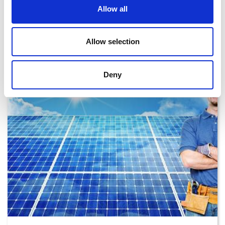
03.08.2026, kello 09:45
Allow all
Uusiutuva energia tuotti 52,1 prosenttia Britannian
sähköstä vuonna 2025, mikä ylitti puolet
Allow selection
kokonaistuotannosta toisena peräkkäisenä vuonna.
Deny