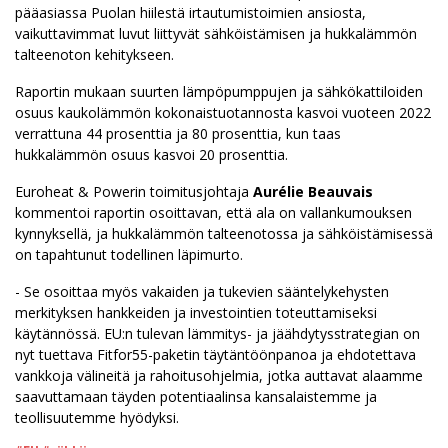
pääasiassa Puolan hiilestä irtautumistoimien ansiosta,
vaikuttavimmat luvut liittyvät sähköistämisen ja hukkalämmön
talteenoton kehitykseen.
Raportin mukaan suurten lämpöpumppujen ja sähkökattiloiden
osuus kaukolämmön kokonaistuotannosta kasvoi vuoteen 2022
verrattuna 44 prosenttia ja 80 prosenttia, kun taas
hukkalämmön osuus kasvoi 20 prosenttia.
Euroheat & Powerin toimitusjohtaja
Aurélie Beauvais
kommentoi raportin osoittavan, että ala on vallankumouksen
kynnyksellä, ja hukkalämmön talteenotossa ja sähköistämisessä
on tapahtunut todellinen läpimurto.
- Se osoittaa myös vakaiden ja tukevien sääntelykehysten
merkityksen hankkeiden ja investointien toteuttamiseksi
käytännössä. EU:n tulevan lämmitys- ja jäähdytysstrategian on
nyt tuettava Fitfor55-paketin täytäntöönpanoa ja ehdotettava
vankkoja välineitä ja rahoitusohjelmia, jotka auttavat alaamme
saavuttamaan täyden potentiaalinsa kansalaistemme ja
teollisuutemme hyödyksi.