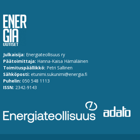
Julkaisija:
Energiateollisuus ry
Päätoimittaja:
Hanna-Kaisa Hämäläinen
Toimituspäällikkö:
Petri Sallinen
Sähköposti:
etunimi.sukunimi@energia.fi
Puhelin:
0
50 548 1113
ISSN:
2342-9143