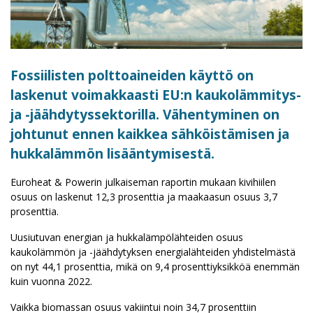
Fossiilisten polttoaineiden käyttö on
laskenut voimakkaasti EU:n kaukolämmitys-
ja -jäähdytyssektorilla. Vähentyminen on
johtunut ennen kaikkea sähköistämisen ja
hukkalämmön lisääntymisestä.
Euroheat & Powerin julkaiseman raportin mukaan kivihiilen
osuus on laskenut 12,3 prosenttia ja maakaasun osuus 3,7
prosenttia.
Uusiutuvan energian ja hukkalämpölähteiden osuus
kaukolämmön ja -jäähdytyksen energialähteiden yhdistelmästä
on nyt 44,1 prosenttia, mikä on 9,4 prosenttiyksikköä enemmän
kuin vuonna 2022.
Vaikka biomassan osuus vakiintui noin 34,7 prosenttiin