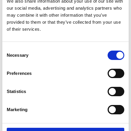
We also share information about your use of our site with
Aiheeseen liittyvää
our social media, advertising and analytics partners who
may combine it with other information that you’ve
provided to them or that they’ve collected from your use
of their services.
Consent
Necessary
Selection
Preferences
Statistics
Marketing
#energia ja Eurooppa #uusiutuva energia
Vuonna 2025:
Uusiutuvilla yli puolet Britannian sähköstä