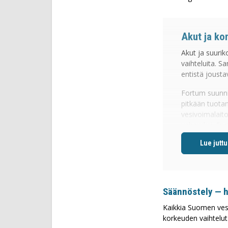
Akut ja ko
Akut ja suuri
vaihteluita. S
entistä joust
Fortum suunnit
pitkään tuotann
vesivoimalait
vähäisiksi. Fo
vuoteen 2028
Vesivoimalait
sähkön verkko
voimalaitokse
vesivoimalait
Säännöstely — h
Erilaiset kond
Kaikkia Suomen vesi
omalla sähkönt
korkeuden vaihtelu
eroaa akuista 