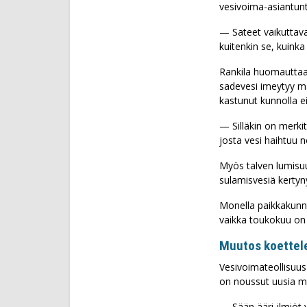
vesivoima-asiantun
— Sateet vaikuttava
kuitenkin se, kuinka
Rankila huomauttaa,
sadevesi imeytyy ma
kastunut kunnolla e
— Silläkin on merki
josta vesi haihtuu 
Myös talven lumisuu
sulamisvesiä kertyny
Monella paikkakunnal
vaikka toukokuu on
Muutos koettel
Vesivoimateollisuus 
on noussut uusia mu
— Sään ääri-ilmiöt y