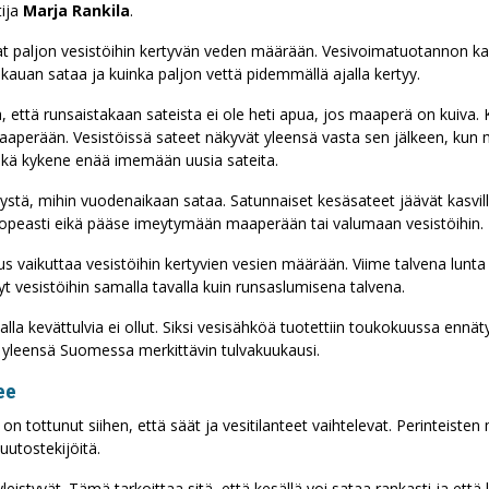
tija
Marja Rankila
.
t paljon vesistöihin kertyvän veden määrään. Vesivoimatuotannon kan
 kauan sataa ja kuinka paljon vettä pidemmällä ajalla kertyy.
 että runsaistakaan sateista ei ole heti apua, jos maaperä on kuiva. K
aperään. Vesistöissä sateet näkyvät yleensä vasta sen jälkeen, kun
ikä kykene enää imemään uusia sateita.
tystä, mihin vuodenaikaan sataa. Satunnaiset kesäsateet jäävät kasvill
nopeasti eikä pääse imeytymään maaperään tai valumaan vesistöihin.
s vaikuttaa vesistöihin kertyvien vesien määrään. Viime talvena lunta 
t vesistöihin samalla tavalla kuin runsaslumisena talvena.
la kevättulvia ei ollut. Siksi vesisähköä tuotettiin toukokuussa ennät
 yleensä Suomessa merkittävin tulvakuukausi.
ee
on tottunut siihen, että säät ja vesitilanteet vaihtelevat. Perinteisten
utostekijöitä.
leistyvät. Tämä tarkoittaa sitä, että kesällä voi sataa rankasti ja että 