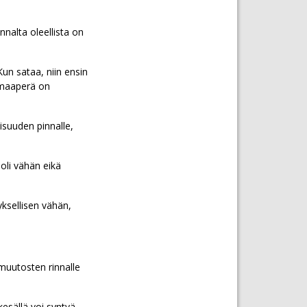
nalta oleellista on
un sataa, niin ensin
 maaperä on
isuuden pinnalle,
oli vähän eikä
yksellisen vähän,
 muutosten rinnalle
kesällä voi syntyä