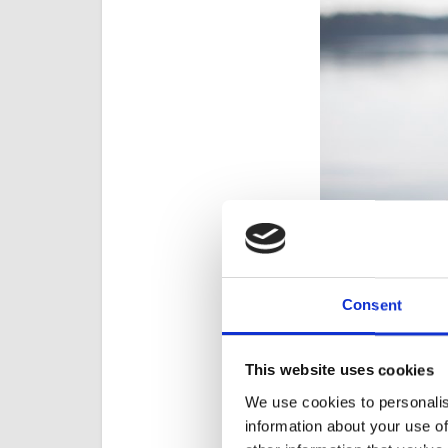
Consent
Säännöstely ohj
This website uses cookies
Suomessa vesistöjen
We use cookies to personalis
vesivoimalaitoksia 
information about your use of
toimintaa ja sen avu