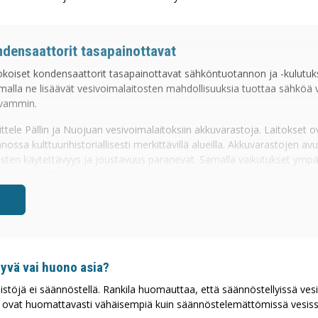
ndensaattorit tasapainottavat
kokoiset kondensaattorit tasapainottavat sähköntuotannon ja -kulutu
amalla ne lisäävät vesivoimalaitosten mahdollisuuksia tuottaa sähköä
avammin.
tele Pällin ja Nuojuan vesivoimalaitoksiin akkuvarastoja. Laitokset ov
ossa kulttuurihistoriallisesti merkittävillä alueilla. Akkuvarastojen avu
osten käytettävyys ja joustavuus paranevat. Samalla vaikutukset ympä
rtumin tavoitteena on 2,5 gigawattitunnin tehoa vastaava joustokapasi
 mennessä.
oksen yhteyteen rakennettu ultrakondensaattori kykenee purkamaan
on millisekunneissa. UPM Energy Oy on asentanut ultrakondensaatto
ensa. Ultrakondensaattori hoitaa nopean säätämisen tarpeen, jota vo
oksen hieman hitaammin reagoivalla tuotannolla.
yvä vai huono asia?
ensaattorit varastoivat sähköä akkujen tapaan, eli niitä ladataan vesi
stöjä ei säännöstellä. Rankila huomauttaa, että säännöstellyissä ve
uotannolla silloin, kun laitoksen sähkölle ei ole kysyntää. Ultrakonde
t ovat huomattavasti vähäisempiä kuin säännöstelemättömissä vesiss
monella eri tavalla. Sen elinkaari on pidempi kuin akun eikä sen valm