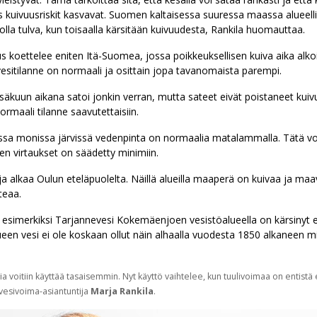
s kuivuusriskit kasvavat. Suomen kaltaisessa suuressa maassa alueellis
i olla tulva, kun toisaalla kärsitään kuivuudesta, Rankila huomauttaa.
us koettelee eniten Itä-Suomea, jossa poikkeuksellisen kuiva aika alk
vesitilanne on normaali ja osittain jopa tavanomaista parempi.
kuun aikana satoi jonkin verran, mutta sateet eivät poistaneet kuivuu
normaali tilanne saavutettaisiin.
ssa monissa järvissä vedenpinta on normaalia matalammalla. Tätä vo
jen virtaukset on säädetty minimiin.
a alkaa Oulun eteläpuolelta. Näillä alueilla maaperä on kuivaa ja maa
teaa.
ä esimerkiksi Tarjannevesi Kokemäenjoen vesistöalueella on kärsinyt e
ueen vesi ei ole koskaan ollut näin alhaalla vuodesta 1850 alkaneen m
a voitiin käyttää tasaisemmin. Nyt käyttö vaihtelee, kun tuulivoimaa on entis
 vesivoima-asiantuntija
Marja Rankila
.