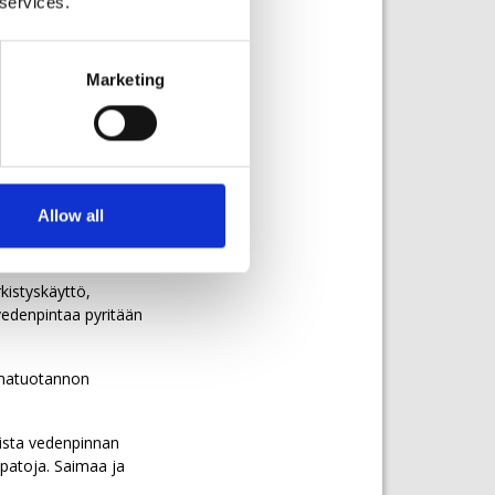
 services.
ärvien
Marketing
ilakiin. Säännöstely
ta on laskenut
Allow all
voimalaitos voi
kistyskäyttö,
 vedenpintaa pyritään
imatuotannon
aista vedenpinnan
patoja. Saimaa ja