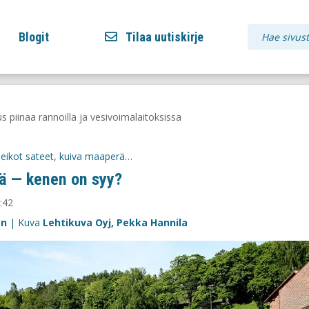
Blogit
Tilaa uutiskirje
s piinaa rannoilla ja vesivoimalaitoksissa
heikot sateet, kuiva maaperä…
ä — kenen on syy?
:42
en
| Kuva
Lehtikuva Oyj, Pekka Hannila