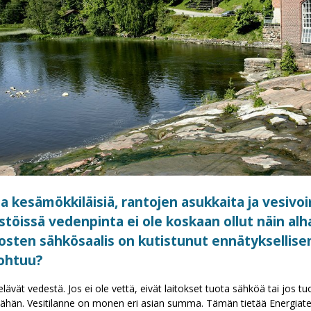
a kesämökkiläisiä, rantojen asukkaita ja vesivoi
stöissä vedenpinta ei ole koskaan ollut näin alh
osten sähkösaalis on kutistunut ennätyksellisen
johtuu?
lävät vedestä. Jos ei ole vettä, eivät laitokset tuota sähköä tai jos tuo
 vähän. Vesitilanne on monen eri asian summa. Tämän tietää Energiateo