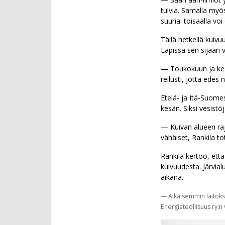
tulvia. Samalla myö
suuria: toisaalla vo
Tällä hetkellä kuivu
Lapissa sen sijaan 
— Toukokuun ja kesä
reilusti, jotta edes 
Etelä- ja Itä-Suome
kesän. Siksi vesistö
— Kuivan alueen raj
vähäiset, Rankila to
Rankila kertoo, ett
kuivuudesta. Järvial
aikana.
— Aikaisemmin laitoksi
Energiateollisuus ry:n