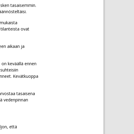
kesken tasaisemmin.
ännösteltäisi.
 mukaista
tilanteista ovat
een aikaan ja
a on keväällä ennen
suhteisiin
menneet. Kevätkuoppa
.
arvostaa tasaisena
sä vedenpinnan
jon, että