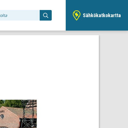
Sähkökatkokartta