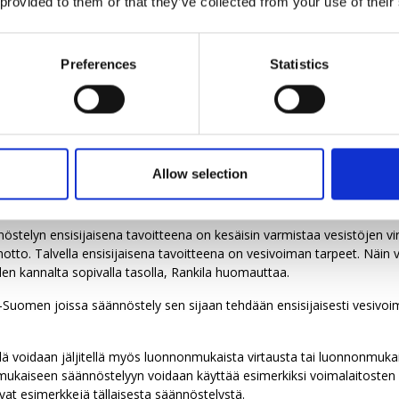
 provided to them or that they’ve collected from your use of their
lasta kolmannes on säännösteltyä. Käytännössä kaikkia suurimpien j
nnöstellään.
Preferences
Statistics
 tarvitaan viranomaisen tai valtion myöntämä lupa, joka perustuu ves
aehdot myös vesivoimalaitosten toiminnalle.
uudessa voimayhtiöt saavat usein syyt niskoilleen siitä, jos vedenpin
aalle, Rankila kertoo.
Allow selection
ivoimalaitosten lupaehdot ja säännöstely määrittävät sen, miten vesi
osuhteissa.
nöstelyn ensisijaisena tavoitteena on kesäisin varmistaa vesistöjen vir
notto. Talvella ensisijaisena tavoitteena on vesivoiman tarpeet. Näin
den kannalta sopivalla tasolla, Rankila huomauttaa.
-Suomen joissa säännöstely sen sijaan tehdään ensisijaisesti vesivo
lä voidaan jäljitellä myös luonnonmukaista virtausta tai luonnonmuk
ukaiseen säännöstelyyn voidaan käyttää esimerkiksi voimalaitosten 
at esimerkkejä tällaisesta säännöstelystä.