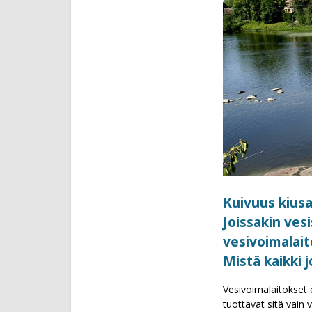
Kuivuus kiusa
Joissakin vesi
vesivoimalait
Mistä kaikki 
Vesivoimalaitokset e
tuottavat sitä vain