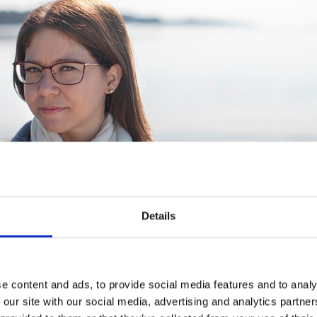
Details
aa vesien käyttöä
 vedenkorkeutta ja virtaamia säädellään jatkuvasti. Säätelyyn käytet
e content and ads, to provide social media features and to analy
ja muita vesien virtausta ohjaavia rakenteita. Säännöstely ohjaa vesiv
 our site with our social media, advertising and analytics partn
lla hillitään tulvia, edistetään kalanviljelyä, maankuivatusta ja vesiens