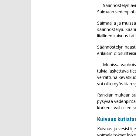
— Säännöstelyn avul
tarvita harvin
Saimaan vedenpinta o
Myös Kemijoki
Saimaalla ja muissa
vesivoimalait
säännöstelyä. Säännö
liiallinen kuivuus tai
Säännöstelyn haastee
erilaisiin olosuhteisii
— Monissa vanhoissa
tulvia laskettava tie
verrattuna kevätkuo
voi olla myös liian 
Rankilan mukaan suu
pysyvää vedenpinta
korkeus vaihtelee 
Kuivuus kutista
Kuivuus ja vesistöje
voimalaitokset kyke