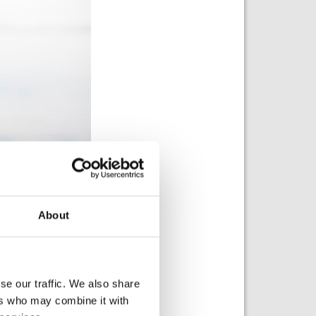
About
ään patoja,
se our traffic. We also share
oimalaitosten
ers who may combine it with
uojelua.