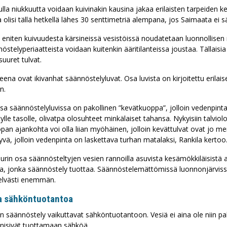
la niukkuutta voidaan kuivinakin kausina jakaa erilaisten tarpeiden 
aisia maametalleja.
lisi tällä hetkellä lähes 30 senttimetriä alempana, jos Saimaata ei sä
 Oy ja PVO-Vesivoima Oy ovat asentaneet ultrakondensaattoreita
 eniten kuivuudesta kärsineissä vesistöissä noudatetaan luonnollisen
ostensa yhteyteen.
stelyperiaatteista voidaan kuitenkin ääritilanteissa joustaa. Tällaisia 
 suuret tulvat.
na ovat ikivanhat säännöstelyluvat. Osa luvista on kirjoitettu erilais
n.
 säännöstelyluvissa on pakollinen ”kevätkuoppa”, jolloin vedenpint
tylle tasolle, olivatpa olosuhteet minkälaiset tahansa. Nykyisiin talviolo
pan ajankohta voi olla liian myöhäinen, jolloin kevättulvat ovat jo 
syvä, jolloin vedenpinta on laskettava turhan matalaksi, Rankila kertoo
rin osa säännösteltyjen vesien rannoilla asuvista kesämökkiläisistä 
a, jonka säännöstely tuottaa. Säännöstelemättömissä luonnonjärvis
selvästi enemmän.
a sähköntuotantoa
n säännöstely vaikuttavat sähköntuotantoon. Vesiä ei aina ole niin pal
nisivät tuottamaan sähköä.