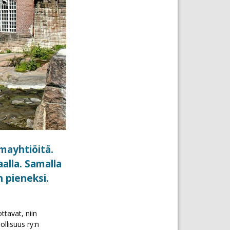
mayhtiöitä.
aalla. Samalla
 pieneksi.
ttavat, niin
llisuus ry:n