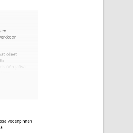
ksen
 verkkoon
at olleet
lla
ristöön jäävät
teetti
 varastoimansa
rit kahteen
idaan jatkaa
voimalaitoksen
sissä vedenpinnan
nsaattori
ä.
istamiseen