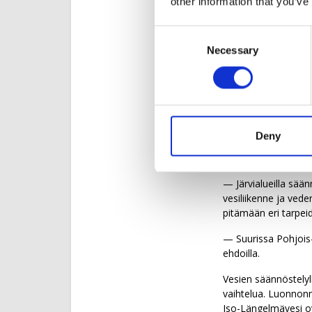
other information that you’ve
Suomen järvipinta-a
Consent
vedenkorkeutta sää
Necessary
Selection
Säännöstelyä varten
asettaa tiukat reun
— Kansalaisten kesk
poikkeuksellisen alh
Deny
Todellisuudessa ves
käyttää vesiä eri ol
— Järvialueilla sään
vesiliikenne ja vede
pitämään eri tarpei
— Suurissa Pohjois
ehdoilla.
Vesien säännöstelyl
vaihtelua. Luonnonm
Iso-Längelmävesi ov