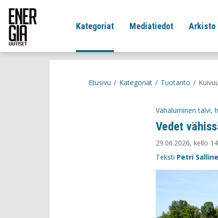
Kategoriat
Mediatiedot
Arkisto
Etusivu
/
Kategoriat
/
Tuotanto
/
Kuivuu
Vähäluminen talvi, 
Vedet vähiss
29.06.2026, kello 14
Teksti
Petri Sallin