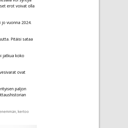
et erot voivat olla
oi jo vuonna 2024.
tta. Pitäisi sataa
i jatkua koko
vesivarat ovat
rityisen paljon
ittaushistorian
tä enemmän, kertoo