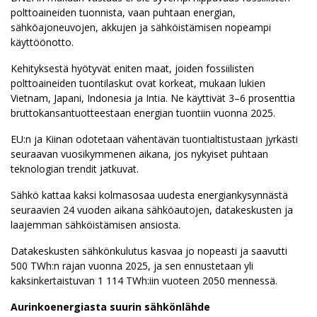
polttoaineiden tuonnista, vaan puhtaan energian,
sähköajoneuvojen, akkujen ja sähköistämisen nopeampi
käyttöönotto.
Kehityksestä hyötyvät eniten maat, joiden fossiilisten
polttoaineiden tuontilaskut ovat korkeat, mukaan lukien
Vietnam, Japani, Indonesia ja Intia. Ne käyttivät 3–6 prosenttia
bruttokansantuotteestaan energian tuontiin vuonna 2025.
EU:n ja Kiinan odotetaan vähentävän tuontialtistustaan jyrkästi
seuraavan vuosikymmenen aikana, jos nykyiset puhtaan
teknologian trendit jatkuvat.
Sähkö kattaa kaksi kolmasosaa uudesta energiankysynnästä
seuraavien 24 vuoden aikana sähköautojen, datakeskusten ja
laajemman sähköistämisen ansiosta.
Datakeskusten sähkönkulutus kasvaa jo nopeasti ja saavutti
500 TWh:n rajan vuonna 2025, ja sen ennustetaan yli
kaksinkertaistuvan 1 114 TWh:iin vuoteen 2050 mennessä.
Aurinkoenergiasta suurin sähkönlähde