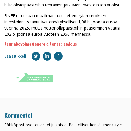
hiilidioksidipäästöihin tehtävien jatkuvien investointien vuoksi.
BNEF:n mukaan maailmanlaajuiset energiamurroksen
investoinnit saavuttivat ennätykselliset 1,98 biljoonaa euroa
vuonna 2025, mutta nettonollapäästöihin pääseminen vaatisi
202 biljoonaa euroa vuoteen 2050 mennessä.
#aurinkovoima
#energia
#energiatalous
Jaa artikkeli:
Kommentoi
Sähköpostiosoitettasi ei julkaista. Pakkolliset kentät merkitty *