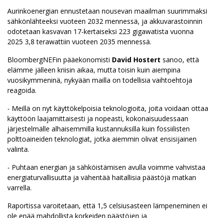
Aurinkoenergian ennustetaan nousevan maailman suurimmaksi
sähkönlähteeksi vuoteen 2032 mennessä, ja akkuvarastoinnin
odotetaan kasvavan 17-kertaiseksi 223 gigawatista vuonna
2025 3,8 terawattiin vuoteen 2035 mennessä.
BloombergNEFin pääekonomisti
David Hostert
sanoo, että
elämme jälleen kriisin aikaa, mutta toisin kuin aiempina
vuosikymmeninä, nykyään mailla on todellisia vaihtoehtoja
reagoida.
- Meillä on nyt käyttökelpoisia teknologioita, joita voidaan ottaa
käyttöön laajamittaisesti ja nopeasti, kokonaisuudessaan
järjestelmälle alhaisemmilla kustannuksilla kuin fossiilisten
polttoaineiden teknologiat, jotka aiemmin olivat ensisijainen
valinta.
- Puhtaan energian ja sähköistämisen avulla voimme vahvistaa
energiaturvallisuutta ja vähentää haitallisia päästöjä matkan
varrella.
Raportissa varoitetaan, että 1,5 celsiusasteen lämpeneminen ei
ole enää mahdollista korkeiden päästöjen ja