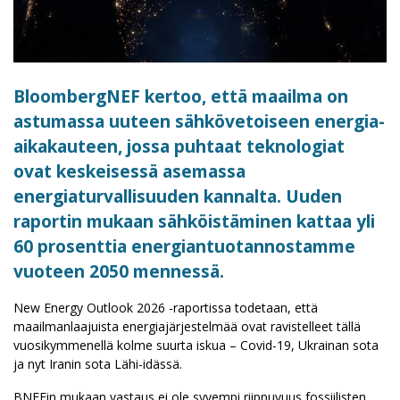
BloombergNEF kertoo, että maailma on
astumassa uuteen sähkövetoiseen energia-
aikakauteen, jossa puhtaat teknologiat
ovat keskeisessä asemassa
energiaturvallisuuden kannalta. Uuden
raportin mukaan sähköistäminen kattaa yli
60 prosenttia energiantuotannostamme
vuoteen 2050 mennessä.
New Energy Outlook 2026 -raportissa todetaan, että
maailmanlaajuista energiajärjestelmää ovat ravistelleet tällä
vuosikymmenellä kolme suurta iskua – Covid-19, Ukrainan sota
ja nyt Iranin sota Lähi-idässä.
BNEFin mukaan vastaus ei ole syvempi riippuvuus fossiilisten