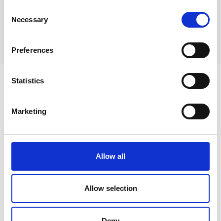
Kommentit (
0
)
Consent
Necessary
Selection
Ei kommentteja
Preferences
Aiheeseen liittyvää
Statistics
Marketing
Allow all
Allow selection
Deny