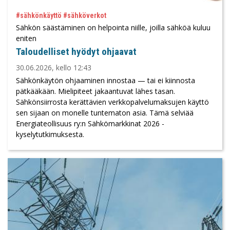
#sähkönkäyttö #sähköverkot
Sähkön säästäminen on helpointa niille, joilla sähköä kuluu
eniten
Taloudelliset hyödyt ohjaavat
30.06.2026, kello 12:43
Sähkönkäytön ohjaaminen innostaa — tai ei kiinnosta
pätkääkään. Mielipiteet jakaantuvat lähes tasan.
Sähkönsiirrosta kerättävien verkkopalvelumaksujen käyttö
sen sijaan on monelle tuntematon asia. Tämä selviää
Energiateollisuus ry:n Sähkömarkkinat 2026 -
kyselytutkimuksesta.