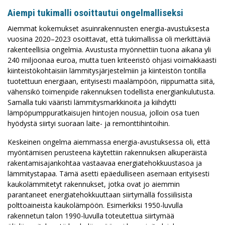
Aiempi tukimalli osoittautui ongelmalliseksi
Aiemmat kokemukset asuinrakennusten energia-avustuksesta
vuosina 2020–2023 osoittavat, että tukimallissa oli merkittäviä
rakenteellisia ongelmia. Avustusta myönnettiin tuona aikana yli
240 miljoonaa euroa, mutta tuen kriteeristö ohjasi voimakkaasti
kiinteistökohtaisiin lämmitysjärjestelmiin ja kiinteistön tontilla
tuotettuun energiaan, erityisesti maalämpöön, riippumatta siitä,
vähensikö toimenpide rakennuksen todellista energiankulutusta.
Samalla tuki vääristi lämmitysmarkkinoita ja kiihdytti
lämpöpumppuratkaisujen hintojen nousua, jolloin osa tuen
hyödystä siirtyi suoraan laite- ja remonttihintoihin.
Keskeinen ongelma aiemmassa energia-avustuksessa oli, että
myöntämisen perusteena käytettiin rakennuksen alkuperäistä
rakentamisajankohtaa vastaavaa energiatehokkuustasoa ja
lämmitystapaa. Tämä asetti epäedulliseen asemaan erityisesti
kaukolämmitetyt rakennukset, jotka ovat jo aiemmin
parantaneet energiatehokkuuttaan siirtymällä fossiilisista
polttoaineista kaukolämpöön. Esimerkiksi 1950-luvulla
rakennetun talon 1990-luvulla toteutettua siirtymää