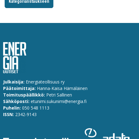
Kategorialistaukseen
Julkaisija:
Energiateollisuus ry
Päätoimittaja:
Hanna-Kaisa Hämäläinen
Toimituspäällikkö:
Petri Sallinen
Sähköposti:
etunimi.sukunimi@energia.fi
Puhelin:
0
50 548 1113
ISSN:
2342-9143