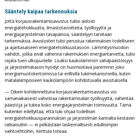
Sääntely kaipaa tarkennuksia
Jotta korjausrakentamisavustus tukisi aidosti
energiatehokkuutta, ilmastotavoitteita, työllisyyttä ja
energiajärjestelmän tasapainoa, sääntelyyn tarvitaan
tarkennuksia. Avustusten tulisi perustua rakennuksen todelliseen
ja ajantasaiseen energiatehokkuustasoon. Lämmitysmuodon
vaihdot, jotka eivät vähennä rakennuksen energiantarvetta, tulisi
rajata tuen ulkopuolelle. Lisäksi kaukolämmön vähäpäästöisyys
ja järjestelmätason hyödyt on huomioitava paremmin joko
energiamuotokertoimissa tai erillisillä tukimekanismeilla, kuten
matalalämpöiseen kaukolämpöön kohdistuvalla avustuksella.
— Oikein kohdennettuna korjausrakentamisavustus voi
samanaikaisesti vahvistaa rakentamisalan työllisyyttä, vähentää
päästöjä ja tukea koko energiajärjestelmän toimivuutta. Tämä
kuitenkin edellyttää, että tuki ohjaa todellisiin
energiatehokkuusparannuksiin ja järjestelmän kannalta kestäviin
ratkaisuihin — ei pelkästään laskennallisesti edullisimpiin
vaihtoehtoihin, Kerttula toteaa.