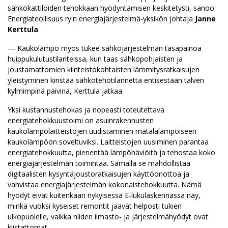
sähkökattiloiden tehokkaan hyödyntämisen keskitetysti, sanoo
Energiateollisuus ry:n energiajärjestelmä-yksikön johtaja
Janne
Kerttula
.
— Kaukolämpö myös tukee sähköjärjestelmän tasapainoa
huippukulutustilanteissa, kun taas sähköpohjaisten ja
joustamattomien kiinteistökohtaisten lämmitysratkaisujen
yleistyminen kiristää sähkötehotilannetta entisestään talven
kylmimpinä päivinä, Kerttula jatkaa.
Yksi kustannustehokas ja nopeasti toteutettava
energiatehokkuustoimi on asuinrakennusten
kaukolämpölaitteistojen uudistaminen matalalämpöiseen
kaukolämpöön soveltuviksi. Laitteistojen uusiminen parantaa
energiatehokkuutta, pienentää lämpöhäviöitä ja tehostaa koko
energiajärjestelmän toimintaa. Samalla se mahdollistaa
digitaalisten kysyntäjoustoratkaisujen käyttöönottoa ja
vahvistaa energiajärjestelmän kokonaistehokkuutta. Nämä
hyödyt eivät kuitenkaan nykyisessä E-lukulaskennassa näy,
minkä vuoksi kyseiset remontit jäävät helposti tukien
ulkopuolelle, vaikka niiden ilmasto- ja järjestelmähyödyt ovat
kiistattomat.