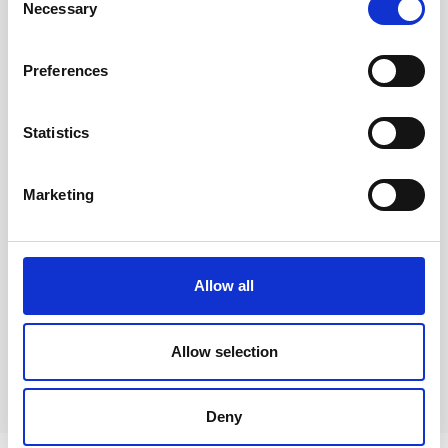
Necessary
Selection
Nimi*
Preferences
Sähköposti*
Statistics
Marketing
Lähetä kommentti
Allow all
Kommentit (
0
)
Allow selection
Ei kommentteja
Deny