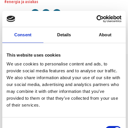
#energia ja asiakas
Jaa artikkeli:
Consent
Details
About
This website uses cookies
We use cookies to personalise content and ads, to
Kommentoi
provide social media features and to analyse our traffic.
We also share information about your use of our site with
Sähköpostiosoitettasi ei julkaista. Pakkolliset kentät merkitty *
our social media, advertising and analytics partners who
may combine it with other information that you’ve
Kommentti*
provided to them or that they’ve collected from your use
of their services.
Consent