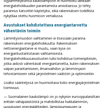
öljylämmityksestä kaukolämpöön ei huomioitu lainkaan
energiatehokkuuden parantamista arvioitaessa. Jo tehty
parannus katsottiin käytetyksi, eikä rakennuksen todellista
nykytilaa otettu huomioon vertailussa.
Avustukset kohdistettava energiantarvetta
vähentäviin toimiin
Lämmitysmuodon vaihtaminen ei itsessään paranna
rakennuksen energiatehokkuutta. Rakennuksen
nettoenergiantarve ei muutu, vaan kyse on
energiantuotantotavan vaihtamisesta.
Energiatehokkuusavustusten tulisi kohdistua toimenpiteisiin,
jotka aidosti vähentävät energiantarvetta, kuten rakennuksen
vaipan parantamiseen, ilmanvaihdon ja lämmönjaon
tehostamiseen sekä järjestelmien säätöön ja optimointiin.
Lisäksi sääntelyssä on huomioitava koko energiajärjestelmän
toimivuus.
— Suomalainen kaukolämpö on jo nykyisin eurooppalaisittain
erittäin vähäpäästöistä ja mahdollistaa hukkalämmön,
uusiutuvien energialähteiden, lämpöpumppujen ja