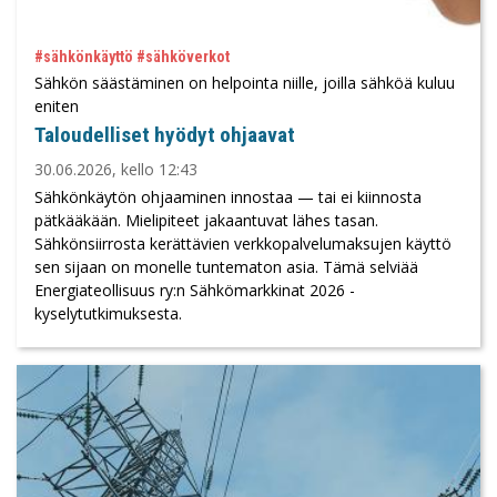
#sähkönkäyttö #sähköverkot
Sähkön säästäminen on helpointa niille, joilla sähköä kuluu
eniten
Taloudelliset hyödyt ohjaavat
30.06.2026, kello 12:43
Sähkönkäytön ohjaaminen innostaa — tai ei kiinnosta
pätkääkään. Mielipiteet jakaantuvat lähes tasan.
Sähkönsiirrosta kerättävien verkkopalvelumaksujen käyttö
sen sijaan on monelle tuntematon asia. Tämä selviää
Energiateollisuus ry:n Sähkömarkkinat 2026 -
kyselytutkimuksesta.