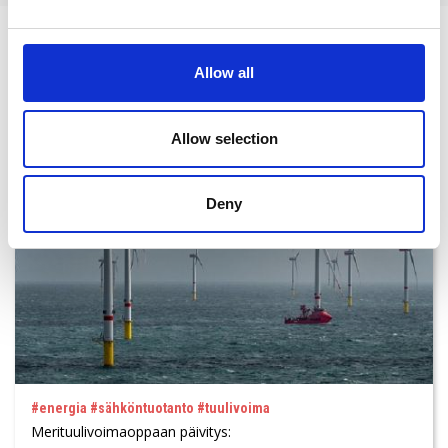
Aiheeseen liittyvät
Allow all
Allow selection
Deny
#energia #sähköntuotanto #tuulivoima
Merituulivoimaoppaan päivitys: