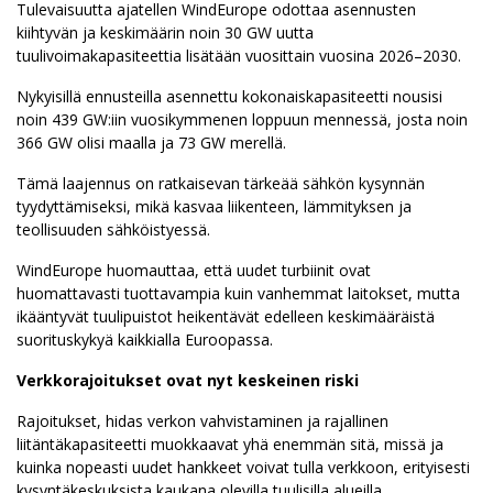
Tulevaisuutta ajatellen WindEurope odottaa asennusten
kiihtyvän ja keskimäärin noin 30 GW uutta
tuulivoimakapasiteettia lisätään vuosittain vuosina 2026–2030.
Nykyisillä ennusteilla asennettu kokonaiskapasiteetti nousisi
noin 439 GW:iin vuosikymmenen loppuun mennessä, josta noin
366 GW olisi maalla ja 73 GW merellä.
Tämä laajennus on ratkaisevan tärkeää sähkön kysynnän
tyydyttämiseksi, mikä kasvaa liikenteen, lämmityksen ja
teollisuuden sähköistyessä.
WindEurope huomauttaa, että uudet turbiinit ovat
huomattavasti tuottavampia kuin vanhemmat laitokset, mutta
ikääntyvät tuulipuistot heikentävät edelleen keskimääräistä
suorituskykyä kaikkialla Euroopassa.
Verkkorajoitukset ovat nyt keskeinen riski
Rajoitukset, hidas verkon vahvistaminen ja rajallinen
liitäntäkapasiteetti muokkaavat yhä enemmän sitä, missä ja
kuinka nopeasti uudet hankkeet voivat tulla verkkoon, erityisesti
kysyntäkeskuksista kaukana olevilla tuulisilla alueilla.